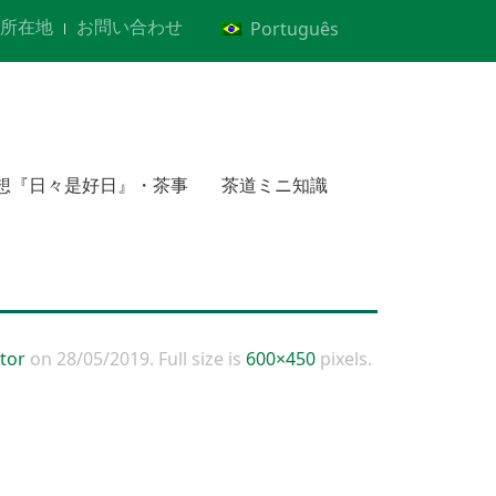
所在地
お問い合わせ
Português
想『日々是好日』・茶事
茶道ミニ知識
tor
on
28/05/2019
. Full size is
600×450
pixels.