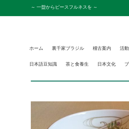
～ 一盌からピースフルネスを ～
ホーム
裏千家ブラジル
稽古案内
活動
日本語豆知識
茶と食養生
日本文化
ブ