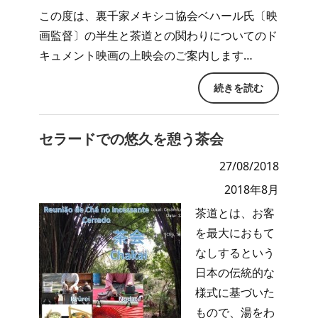
この度は、裏千家メキシコ協会ベハール氏〔映
画監督〕の半生と茶道との関わりについてのド
キュメント映画の上映会のご案内します…
続きを読む
セラードでの悠久を憩う茶会
27/08/2018
2018年8月
茶道とは、お客
を最大におもて
なしするという
日本の伝統的な
様式に基づいた
もので、湯をわ