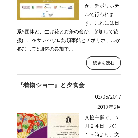
が、チボリホテ
ルで行われま
す。これには日
系5団体と、生け花とお茶の会が、参加して後
援に、在サンパウロ総領事館とチボリホテルが
参加して9団体の参加で…
続きを読む
『着物ショー』と夕食会
02/05/2017
2017年5月
文協主催で、５
月２４日（水）
１９時より、文