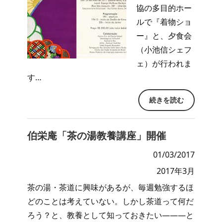
協の多目的ホー
ルで『着物ショ
ー』と、夕食会
（小池信シェフ
ェ）が行われま
す…
続きを読む
伯栄庵「茶の湯教養講座」開催
01/03/2017
2017年3月
茶の湯・茶道に興味があるが、毎週勉強するほ
どのことは考えていない。しかし茶道って何だ
ろう？と、教養として知っておきたい―――と