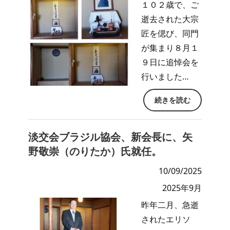
１０２歳で、ご
逝去された大宗
匠を偲び、同門
が集まり８月１
９日に追悼会を
行いました…
続きを読む
淡交会ブラジル協会、新会長に、矢
野敬崇（のりたか）氏就任。
10/09/2025
2025年9月
昨年二月、急逝
されたエリソ