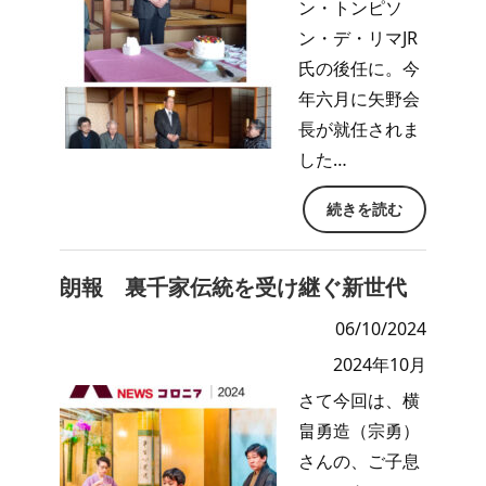
ン・トンピソ
ン・デ・リマJR
氏の後任に。今
年六月に矢野会
長が就任されま
した…
続きを読む
朗報 裏千家伝統を受け継ぐ新世代
06/10/2024
2024年10月
さて今回は、横
畠勇造（宗勇）
さんの、ご子息