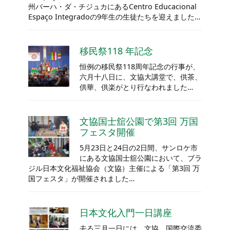
州バーハ・ダ・チジュカにあるCentro Educacional
Espaço Integradoの9年生の生徒たちを迎えました…
移民祭118 年記念
恒例の移民祭118周年記念の行事が、
六月十八日に、文協大講堂で、供茶、
供華、供楽がとり行なわれました…
文協国士舘公園で第3回 万国
フェスタ開催
5月23日と24日の2日間、サンロケ市
にある文協国士舘公園において、ブラ
ジル日本文化福祉協会（文協）主催による「第3回 万
国フェスタ」が開催されました…
日本文化入門一日講座
去る三月一日には、文協、国際交流委