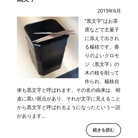
2019年6月
“黒文字”はお茶
席などで主菓子
に添えて出され
る楊枝です。香
りのよいクロモ
ジ（黒文字）の
木の枝を削って
作られ、楊枝自
体も黒文字と呼ばれます。その名の由来は、樹
皮に黒い斑点があり、それが文字に見えること
から黒文字と呼ばれるようになったという一説
があります…
続きを読む