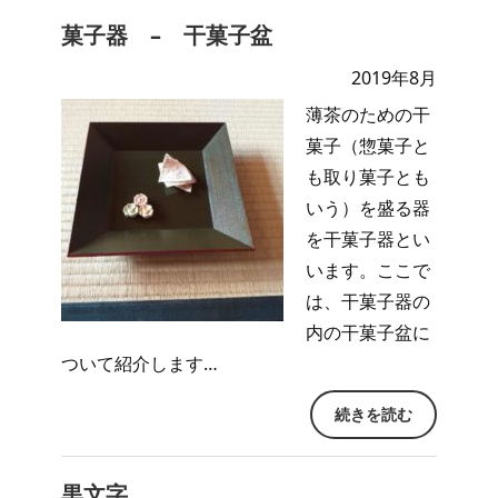
菓子器 – 干菓子盆
2019年8月
薄茶のための干
菓子（惣菓子と
も取り菓子とも
いう）を盛る器
を干菓子器とい
います。ここで
は、干菓子器の
内の干菓子盆に
ついて紹介します…
続きを読む
黒文字