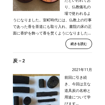
たといわれてお
り、仏教儀礼の
場で使われるよ
うになりました。室町時代には、仏教上の行事
であった香を茶道にも取り入れ、書院の床の正
面に香炉を飾って香を焚くようになりました…
続きを読む
炭－2
2021年11月
前回に引き続
き、今回は主な
道具炭の名称と
用途について学
びます…