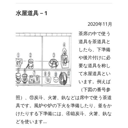
水屋道具－1
2020年11月
茶席の中で使う
道具を茶道具と
したら、下準備
や後片付けに必
要な道具を称し
て水屋道具とい
います。例えば
（下図の番号参
照）、⑪炭斗、火箸、釻などは席中で使う茶道
具です。風炉や炉の下火を準備したり、釜をか
けたりする下準備には、④箱炭斗、火箸、釻な
どを使います…