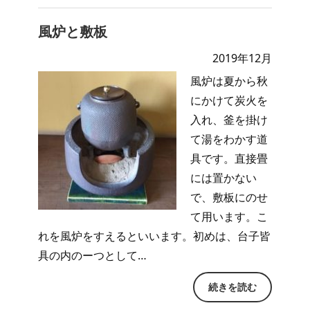
風炉と敷板
2019年12月
風炉は夏から秋
にかけて炭火を
入れ、釜を掛け
て湯をわかす道
具です。直接畳
には置かない
で、敷板にのせ
て用います。こ
れを風炉をすえるといいます。初めは、台子皆
具の内のーつとして…
続きを読む