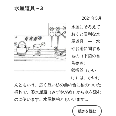
水屋道具－3
2021年5月
水屋にそろえて
おくと便利な水
屋道具 ― 水
やお湯に関する
もの（下図の番
号参照）
㉒搔器（かい
げ）は、かいげ
んともいう。広く浅い杉の曲の合に柄のついた
柄杓で、㉚水屋瓶（みずやがめ）から水を汲む
のに使います。水屋柄杓ともいいます…
続きを読む