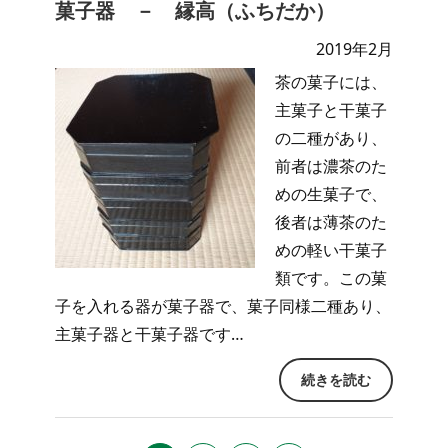
菓子器 － 縁高（ふちだか）
2019年2月
茶の菓子には、
主菓子と干菓子
の二種があり、
前者は濃茶のた
めの生菓子で、
後者は薄茶のた
めの軽い干菓子
類です。この菓
子を入れる器が菓子器で、菓子同様二種あり、
主菓子器と干菓子器です…
続きを読む