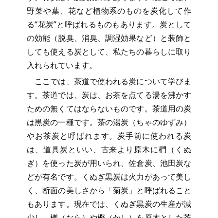
野菜や葉、花など植物系のものを炭化して作
る“花炭”と呼ばれるものもあります。炭として
の効能（脱臭、消臭、調湿効果など）と装飾と
しても使える炭として、私たちの暮らしに取り
入れられています。
ここでは、茶道で使われる炭について学びま
す。茶道では、炭は、お茶を点てる湯を沸かす
ための無くてはならないものです。茶道用の炭
は黒炭の一種です。茶の湯炭（ちゃのゆずみ）
やお茶炭と呼ばれます。炭手前に使われる炭
は、道具炭といい、古来より原木に椚（くぬ
ぎ）を使った炭が用いられ、佐倉炭、池田炭な
どが有名です。くぬぎ黒炭は火力があって美し
く、断面の美しさから「菊炭」と呼ばれること
もあります。現在では、くぬぎ黒炭の生産が減
少し、楢（なら）や樫（かし）を原木とした茶