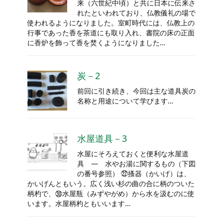
来（六世紀中頃）と共に日本に伝来さ
れたといわれており、仏教儀礼の場で
使われるようになりました。室町時代には、仏教上の
行事であった香を茶道にも取り入れ、書院の床の正面
に香炉を飾って香を焚くようになりました…
炭－2
前回に引き続き、今回は主な道具炭の
名称と用途について学びます…
水屋道具－3
水屋にそろえておくと便利な水屋道
具 ― 水やお湯に関するもの（下図
の番号参照） ㉒搔器（かいげ）は、
かいげんともいう。広く浅い杉の曲の合に柄のついた
柄杓で、㉚水屋瓶（みずやがめ）から水を汲むのに使
います。水屋柄杓ともいいます…