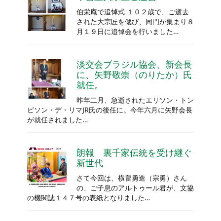
伯栄庵で追悼式 １０２歳で、ご逝去
された大宗匠を偲び、同門が集まり８
月１９日に追悼会を行いました…
淡交会ブラジル協会、新会長
に、矢野敬崇（のりたか）氏
就任。
昨年二月、急逝されたエリソン・トン
ピソン・デ・リマJR氏の後任に。今年六月に矢野会長
が就任されました…
朗報 裏千家伝統を受け継ぐ
新世代
さて今回は、横畠勇造（宗勇）さん
の、ご子息のアルトゥール君が、文協
の機関誌１４７号の表紙となりました…