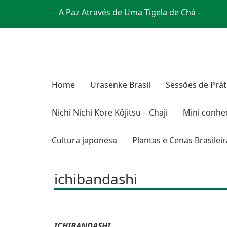
- A Paz Através de Uma Tigela de Chá -
Home
Urasenke Brasil
Sessões de Prát
Nichi Nichi Kore Kôjitsu – Chaji
Mini conhe
Cultura japonesa
Plantas e Cenas Brasilei
ichibandashi
ICHIBANDASHI