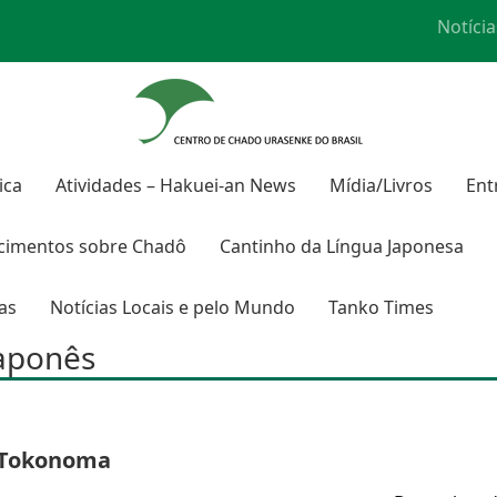
Notícia
ica
Atividades – Hakuei-an News
Mídia/Livros
Ent
cimentos sobre
Chadô
Cantinho da Língua Japonesa
ras
Notícias Locais e pelo Mundo
Tanko Times
japonês
Tokonoma