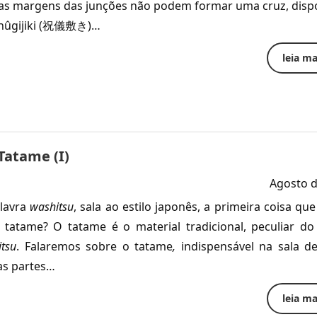
o as margens das junções não podem formar uma cruz, disp
shûgijiki (祝儀敷き)…
leia mai
 Tatame (I)
Agosto d
alavra
washitsu
, sala ao estilo japonês, a primeira coisa qu
tatame? O tatame é o material tradicional, peculiar do
tsu
. Falaremos sobre o tatame
,
indispensável na sala de
as partes…
leia mai