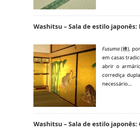
Washitsu – Sala de estilo japonês
Fusuma
(襖), por
em casas tradic
abrir o armári
corrediça dupl
necessário…
Washitsu – Sala de estilo japonês