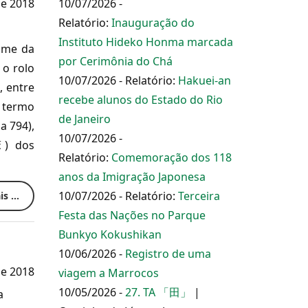
e 2018
10/07/2026 -
Relatório:
Inauguração do
Instituto Hideko Honma marcada
ame da
por Cerimônia do Chá
 o rolo
10/07/2026 - Relatório:
Hakuei-an
a
, entre
recebe alunos do Estado do Rio
termo
de Janeiro
a 794),
10/07/2026 -
 dos
Relatório:
Comemoração dos 118
anos da Imigração Japonesa
10/07/2026 - Relatório:
Terceira
s ...
Festa das Nações no Parque
Bunkyo Kokushikan
10/06/2026 -
Registro de uma
e 2018
viagem a Marrocos
10/05/2026 -
27. TA 「田」
|
a