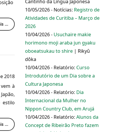
Cantinho da Língua Japonesa
osição
10/05/2026 - Notícias:
Registro de
Atividades de Curitiba – Março de
s ...
2026
10/04/2026 -
Usuchaire makie
horimono moji araba jun gyaku
oboeatsukau to shire
| Rikyû
dôka
10/04/2026 - Relatório:
Curso
Introdutório de um Dia sobre a
e 2018
Cultura Japonesa
e vem à
10/04/2026 - Relatório:
Dia
 Japão,
Internacional da Mulher no
 estilo
Nippon Country Club, em Arujá
10/04/2026 - Relatório:
Alunos da
s ...
Concept de Ribeirão Preto fazem