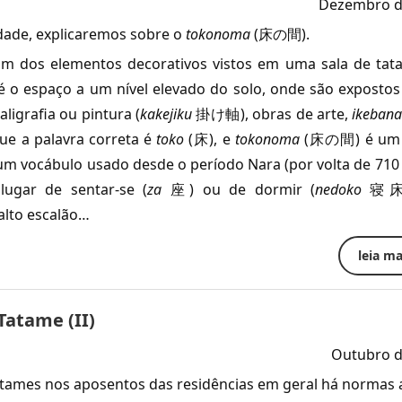
Dezembro d
dade, explicaremos sobre o
tokonoma
(床の間).
um dos elementos decorativos vistos em uma sala de tat
é o espaço a um nível elevado do solo, onde são expostos
ligrafia ou pintura (
kakejiku
掛け軸), obras de arte,
ikeban
que a palavra correta é
toko
(床), e
tokonoma
(床の間) é um 
um vocábulo usado desde o período Nara (por volta de 710 
 lugar de sentar-se (
za
座) ou de dormir (
nedoko
寝床)
 alto escalão…
leia mai
Tatame (II)
Outubro d
atames nos aposentos das residências em geral há normas 