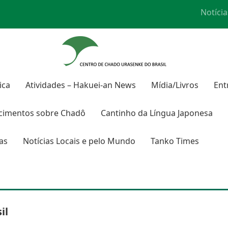
Notícia
ica
Atividades – Hakuei-an News
Mídia/Livros
Ent
cimentos sobre Chadô
Cantinho da Língua Japonesa
ras
Notícias Locais e pelo Mundo
Tanko Times
il