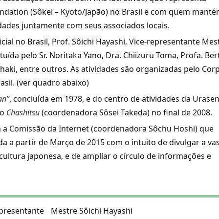
undation (Sôkei – Kyoto/Japão) no Brasil e com quem mant
vidades juntamente com seus associados locais.
cial no Brasil, Prof. Sôichi Hayashi, Vice-representante Mes
tuída pelo Sr. Noritaka Yano, Dra. Chiizuru Toma, Profa. Ber
Chaki, entre outros. As atividades são organizadas pelo Cor
il. (ver quadro abaixo)
an”
, concluída em 1978, e do centro de atividades da Urase
do
Chashitsu
(coordenadora Sôsei Takeda) no final de 2008.
 a Comissão da Internet (coordenadora Sôchu Hoshi) que
 a partir de Março de 2015 com o intuito de divulgar a va
ultura japonesa, e de ampliar o círculo de informações e
presentante
Mestre Sôichi Hayashi