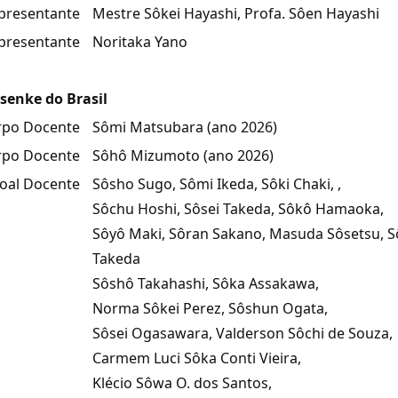
epresentante
Mestre Sôkei Hayashi, Profa. Sôen Hayashi
presentante
Noritaka Yano
senke do Brasil
po Docente
Sômi Matsubara (ano 2026)
rpo Docente
Sôhô Mizumoto (ano 2026)
oal Docente
Sôsho Sugo, Sômi Ikeda, Sôki Chaki, ,
Sôchu Hoshi, Sôsei Takeda, Sôkô Hamaoka,
Sôyô Maki, Sôran Sakano, Masuda Sôsetsu, 
Takeda
Sôshô Takahashi, Sôka Assakawa,
Norma Sôkei Perez, Sôshun Ogata,
Sôsei Ogasawara, Valderson Sôchi de Souza,
Carmem Luci Sôka Conti Vieira,
Klécio Sôwa O. dos Santos,