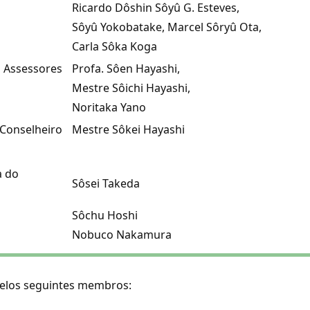
Ricardo Dôshin Sôyû G. Esteves,
Sôyû Yokobatake, Marcel Sôryû Ota,
Carla Sôka Koga
Assessores
Profa. Sôen Hayashi,
Mestre Sôichi Hayashi,
Noritaka Yano
Conselheiro
Mestre Sôkei Hayashi
a do
Sôsei Takeda
Sôchu Hoshi
Nobuco Nakamura
pelos seguintes membros: