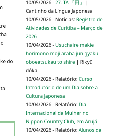
10/05/2026 -
27. TA 「田」
|
ém
Cantinho da Língua Japonesa
10/05/2026 - Notícias:
Registro de
tre
Atividades de Curitiba – Março de
tha
2026
po
10/04/2026 -
Usuchaire makie
horimono moji araba jun gyaku
nke do
oboeatsukau to shire
| Rikyû
dôka
10/04/2026 - Relatório:
Curso
Introdutório de um Dia sobre a
sta
Cultura Japonesa
10/04/2026 - Relatório:
Dia
Internacional da Mulher no
Nippon Country Club, em Arujá
10/04/2026 - Relatório:
Alunos da