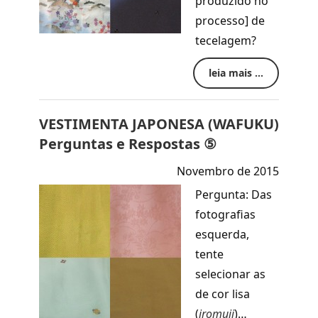
produzido no
processo] de
tecelagem?
leia mais ...
VESTIMENTA JAPONESA (WAFUKU)
Perguntas e Respostas ⑤
Novembro de 2015
Pergunta: Das
fotografias
esquerda,
tente
selecionar as
de cor lisa
(
iromuji
)…