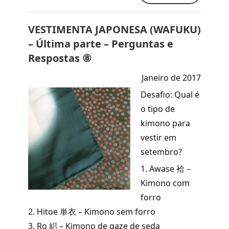
VESTIMENTA JAPONESA (WAFUKU)
– Última parte – Perguntas e
Respostas ⑧
Janeiro de 2017
Desafio: Qual é
o tipo de
kimono para
vestir em
setembro?
1. Awase 袷 –
Kimono com
forro
2. Hitoe 単衣 – Kimono sem forro
3.
Ro
絽 – Kimono de gaze de seda