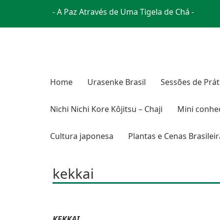
- A Paz Através de Uma Tigela de Chá -
Home
Urasenke Brasil
Sessões de Prát
Nichi Nichi Kore Kôjitsu – Chaji
Mini conhe
Cultura japonesa
Plantas e Cenas Brasilei
kekkai
KEKKAI