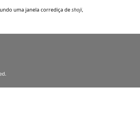
fundo uma janela corrediça de
shoji
,
ed.