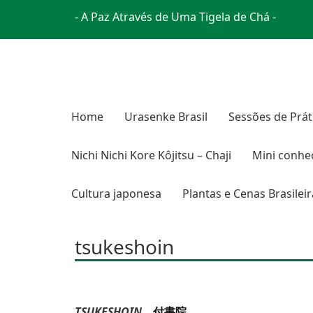
- A Paz Através de Uma Tigela de Chá -
Home
Urasenke Brasil
Sessões de Prát
Nichi Nichi Kore Kôjitsu – Chaji
Mini conhe
Cultura japonesa
Plantas e Cenas Brasilei
tsukeshoin
TSUKESHOIN
付書院