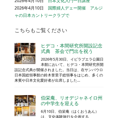
2026年4月10日
日本文化入門一日講座
2026年4月10日
国際婦人デェー開催 アルジ
ャの日本カントリークラブで
こちらもご覧ください
ヒデコ・本間研究所開設記念
式典 茶会で門出を祝う
2026年5月30日、イビラプエラ公園日
本館において、ヒデコ・本間研究所開
設記念式典が開催されました。当日は、在サンパウロ
日本国総領事館の鈴木誉里子総領事をはじめ、多くの
来賓や日本文化愛好者が出席しました…
伯栄庵、リオデジャネイロ州
の中学生を迎える
6月10日、伯栄庵（はくおうあん）
は、文化体験旅行を企画する