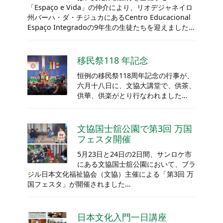
「Espaço e Vida」の仲介により、リオデジャネイロ
州バーハ・ダ・チジュカにあるCentro Educacional
Espaço Integradoの9年生の生徒たちを迎えました…
移民祭118 年記念
恒例の移民祭118周年記念の行事が、
六月十八日に、文協大講堂で、供茶、
供華、供楽がとり行なわれました…
文協国士舘公園で第3回 万国
フェスタ開催
5月23日と24日の2日間、サンロケ市
にある文協国士舘公園において、ブラ
ジル日本文化福祉協会（文協）主催による「第3回 万
国フェスタ」が開催されました…
日本文化入門一日講座