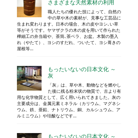
さまざまな天然素材の利用
職人たちの優れた技によって、自然の
中の草や木の素材が、見事な工芸品に
生まれ変わります。日本の場合、木の皮やヨシ､い草
等がそうです。ヤマザクラの木の皮を用いて作られた
樺細工の弁当箱や、茶筒､茶ベラ、お盆。木製の墨入
れ（やたて）、ヨシのすだれ、ついたて、ヨシ葺きの
屋根等…
もったいないの日本文化 ～
灰
「灰」は、草や木、動物などを燃やし
た後に残る粉末状の物質で、古より有
用な化学物質として、広く用いられてきました。灰の
主要成分は、金属元素ミネラル（カリウム、マグネシ
ウム、鉄、亜鉛、ナトリウム、銅、カルシュウム、ア
ルミニウム）や珪酸などです…
もったいないの日本文化 ～