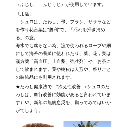
（ふじし、 ふじうじ）が使用しています。
〔用途〕
シュロは、たわし、帚、ブラシ、ササラなど
を作り花言葉は”勝利”で、「汚れを掃き清め
る」の意。
海水でも腐らない為、漁で使われるロープや網
にして海苔の養殖に使われたり、葉、花，実は
漢方薬〔高血圧、止血薬、強壮剤〕や、お茶に
して飲まれます。葉や樹皮は人形や、祭りごと
の装飾品にも利用されます。
★たわし健康法で、”冷え性改善”（シュロのた
わしは、血行改善に効能があると言われていま
す）や、新年の無病息災を、願ってみてはいか
がでしょう。