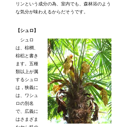
リンという成分の為、室内でも、森林浴のよう
な気分が味わえるからだそうです。
【シュロ】
シュロ
は、棕櫚、
棕梠と書き
ます。五種
類以上が属
するシュロ
は，狭義に
は、ワシュ
ロの別名
で、広義に
はさまざま
なヤシ科の