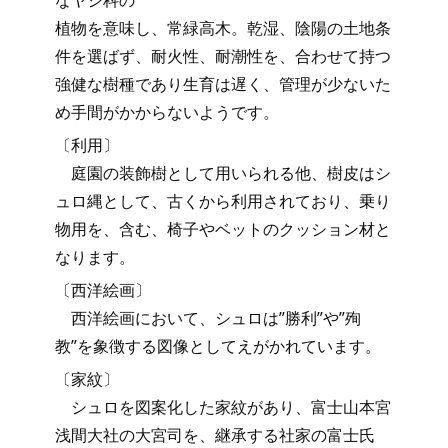
植物を意味し、常緑高木。乾湿、陰陽の土地条
件を選ばず、耐火性、耐潮性を、合わせて持つ
強健な樹種であり生育は遅く、管理が少ないた
め手間がかからないようです。
〔利用〕
庭園の装飾樹として用いられる他、樹皮はシ
ュロ縄として、古くから利用されており、乗り
物用を、含む、椅子やベットのクッション材と
なります。
〔西洋絵画〕
西洋絵画において、シュロは”勝利”や”殉
教”を象徴する図像としてえがかれています。
〔家紋〕
シュロを図案化した家紋があり、富士山本宮
浅間大社の大宮司を、継承する社家の富士氏