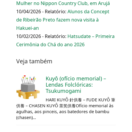
Mulher no Nippon Country Club, em Arujá
10/04/2026 - Relatório:
Alunos da Concept
de Ribeirão Preto fazem nova visita à
Hakuei-an
10/02/2026 - Relatório:
Hatsudate – Primeira
Cerimônia do Chá do ano 2026
Veja também
Kuyô (ofício memorial) –
Lendas Folclóricas:
Tsukumogami
HARI KUYÔ 針供養 – FUDE KUYÔ 筆
供養 –
CHASEN
KUYÔ 茶筅供養Ofício memorial às
agulhas, aos pinceis, aos batedores de bambu
(chasen)…