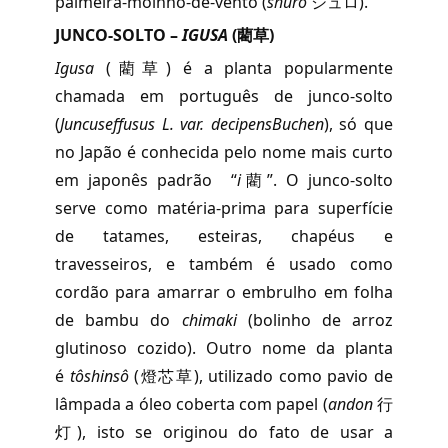
palmeira-moinho-de-vento (
shuro
シュロ).
JUNCO-SOLTO –
IGUSA
(
藺草
)
Igusa
(藺草) é a planta popularmente
chamada em português de junco-solto
(
Juncuseffusus L. var. decipensBuchen
), só que
no Japão é conhecida pelo nome mais curto
em japonês padrão “
i
藺”. O junco-solto
serve como matéria-prima para superfície
de tatames, esteiras, chapéus e
travesseiros, e também é usado como
cordão para amarrar o embrulho em folha
de bambu do
chimaki
(bolinho de arroz
glutinoso cozido). Outro nome da planta
é
tôshinsô
(燈芯草), utilizado como pavio de
lâmpada a óleo coberta com papel (
andon
行
灯), isto se originou do fato de usar a