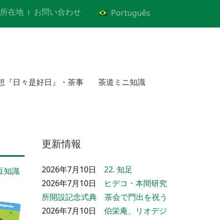
所在地
お問い合わせ
Português
想『日々是好日』・茶事
茶道ミニ知識
更新情報
2026年7月10日
22. 知足
豆知識
2026年7月10日
ヒデコ・本間研究
所開設記念式典 茶会で門出を祝う
2026年7月10日
伯栄庵、リオデジ