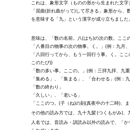
これは、象形文字（ものの形から生まれた文字
「屈曲(折れ曲がって)して尽きる」象形から、
を意味する「九」という漢字が成り立ちました
意味は、「数の名前。八(はち)の次の数。ここ
「八番目の物事の次の物事。く。」(例：九月、
「八回行ってから、もう一回行う事。く。ここの
このたび))
「数の多い事。ここの。」(例：三拝九拝、九重
「集める」、「集まる」、「合わせる」(例：九
「数の終わり」
「久しい」、「老いる」
「ここのつ。(子（ね)の刻(真夜中の十二時)、
その他の読み方では、九十九髪 (つくもがみ)、九
人名では、音読み・訓読み以外の読みで、「か