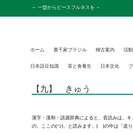
～ 一盌からピースフルネスを ～
ホーム
裏千家ブラジル
稽古案内
活動
日本語豆知識
茶と食養生
日本文化
ブ
【九】 きゅう
漢字・漢和・語源辞典によると、音読みは、キ
の、ここの(つ)、と読みます。( )の中は「送