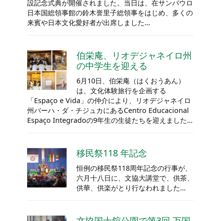
設記念式典が開催されました。当日は、在サンパウロ
日本国総領事館の鈴木誉里子総領事をはじめ、多くの
来賓や日本文化愛好者が出席しました…
伯栄庵、リオデジャネイロ州
の中学生を迎える
6月10日、伯栄庵（はくおうあん）
は、文化体験旅行を企画する
「Espaço e Vida」の仲介により、リオデジャネイロ
州バーハ・ダ・チジュカにあるCentro Educacional
Espaço Integradoの9年生の生徒たちを迎えました…
移民祭118 年記念
恒例の移民祭118周年記念の行事が、
六月十八日に、文協大講堂で、供茶、
供華、供楽がとり行なわれました…
文協国士舘公園で第3回 万国