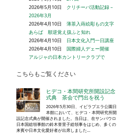
2026年5月10日
クリチーバ活動記録 –
2026年3月
2026年4月10日
薄茶入蒔絵彫もの文字
あらば 順逆覚え扱ふと知れ
2026年4月10日
日本文化入門一日講座
2026年4月10日
国際婦人デェー開催
アルジャの日本カントリークラブで
こちらもご覧ください
ヒデコ・本間研究所開設記念
式典 茶会で門出を祝う
2026年5月30日、イビラプエラ公園日
本館において、ヒデコ・本間研究所開
設記念式典が開催されました。当日は、在サンパウロ
日本国総領事館の鈴木誉里子総領事をはじめ、多くの
来賓や日本文化愛好者が出席しました…