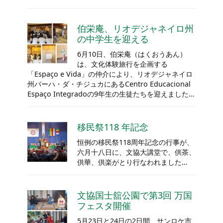
伯栄庵、リオデジャネイロ州
の中学生を迎える
6月10日、伯栄庵（はくおうあん）
は、文化体験旅行を企画する
「Espaço e Vida」の仲介により、リオデジャネイロ
州バーハ・ダ・チジュカにあるCentro Educacional
Espaço Integradoの9年生の生徒たちを迎えました…
移民祭118 年記念
恒例の移民祭118周年記念の行事が、
六月十八日に、文協大講堂で、供茶、
供華、供楽がとり行なわれました…
文協国士舘公園で第3回 万国
フェスタ開催
5月23日と24日の2日間、サンロケ市