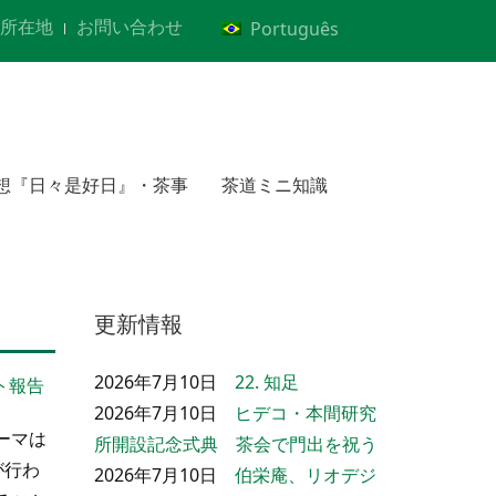
所在地
お問い合わせ
Português
想『日々是好日』・茶事
茶道ミニ知識
更新情報
2026年7月10日
22. 知足
ト報告
2026年7月10日
ヒデコ・本間研究
ーマは
所開設記念式典 茶会で門出を祝う
が行わ
2026年7月10日
伯栄庵、リオデジ