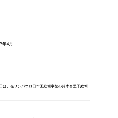
23年4月
当日は、在サンパウロ日本国総領事館の鈴木誉里子総領