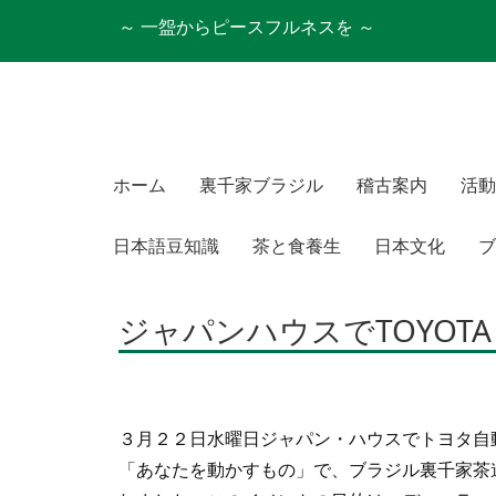
～ 一盌からピースフルネスを ～
ホーム
裏千家ブラジル
稽古案内
活動
日本語豆知識
茶と食養生
日本文化
ブ
ジャパンハウスでTOYOTA
３月２２日水曜日ジャパン・ハウスでトヨタ自動
「あなたを動かすもの」で、ブラジル裏千家茶