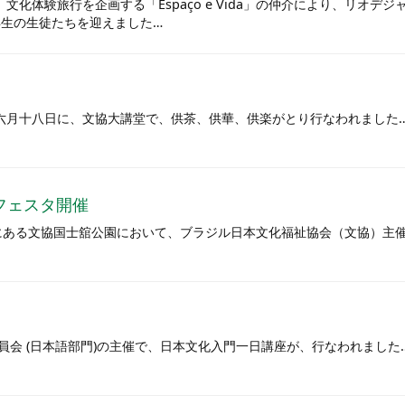
文化体験旅行を企画する「Espaço e Vida」の仲介により、リオデジ
adoの9年生の生徒たちを迎えました…
、六月十八日に、文協大講堂で、供茶、供華、供楽がとり行なわれました
フェスタ開催
市にある文協国士舘公園において、ブラジル日本文化福祉協会（文協）主
会 (日本語部門)の主催で、日本文化入門一日講座が、行なわれました