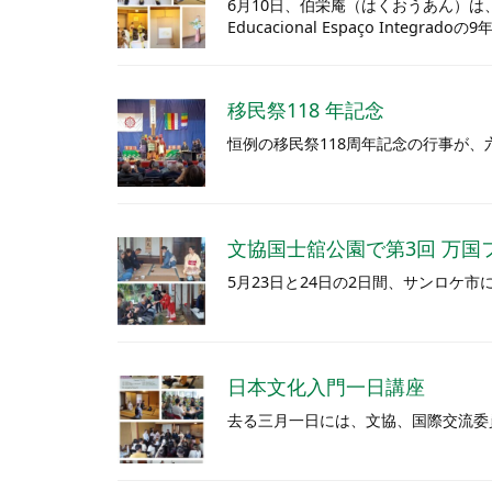
6月10日、伯栄庵（はくおうあん）は、
Educacional Espaço Integr
移民祭118 年記念
恒例の移民祭118周年記念の行事が
文協国士舘公園で第3回 万国
5月23日と24日の2日間、サンロケ
日本文化入門一日講座
去る三月一日には、文協、国際交流委員