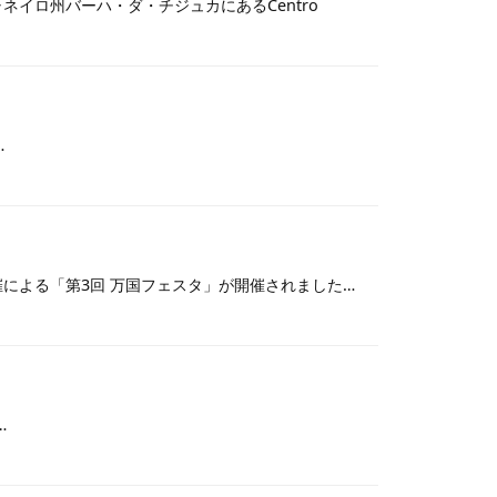
ャネイロ州バーハ・ダ・チジュカにあるCentro
…
催による「第3回 万国フェスタ」が開催されました…
…