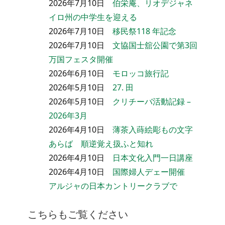
2026年7月10日
伯栄庵、リオデジャネ
イロ州の中学生を迎える
2026年7月10日
移民祭118 年記念
2026年7月10日
文協国士舘公園で第3回
万国フェスタ開催
2026年6月10日
モロッコ旅行記
2026年5月10日
27. 田
2026年5月10日
クリチーバ活動記録 –
2026年3月
2026年4月10日
薄茶入蒔絵彫もの文字
あらば 順逆覚え扱ふと知れ
2026年4月10日
日本文化入門一日講座
2026年4月10日
国際婦人デェー開催
アルジャの日本カントリークラブで
こちらもご覧ください