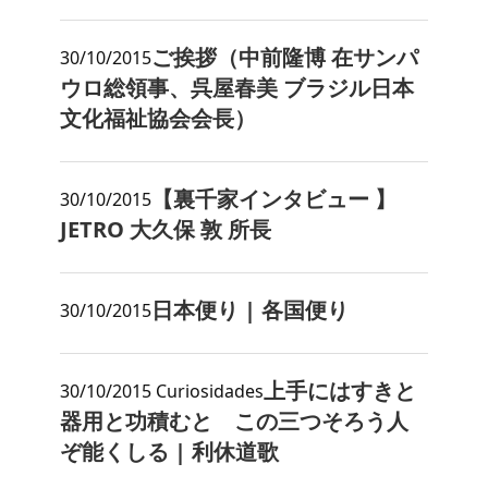
ご挨拶（中前隆博 在サンパ
30/10/2015
ウロ総領事、呉屋春美 ブラジル日本
文化福祉協会会長）
【裏千家インタビュー 】
30/10/2015
JETRO 大久保 敦 所長
日本便り | 各国便り
30/10/2015
上手にはすきと
30/10/2015
Curiosidades
器用と功積むと この三つそろう人
ぞ能くしる | 利休道歌