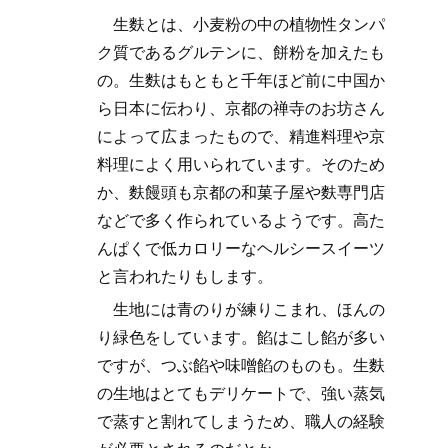
生麩とは、小麦粉の中の植物性タンパ
ク質であるグルテンに、餅粉を加えたも
の。生麩はもともと千年ほど前に中国か
ら日本に伝わり、京都の禅寺のお坊さん
によって広まったもので、精進料理や京
料理によく用いられています。そのため
か、麩饅頭も京都の和菓子屋や麩専門店
などで多く作られているようです。高た
んぱくで低カロリーなヘルシースイーツ
と言われたりもします。
生地には青のりが練りこまれ、ほんの
り緑色をしています。餡はこし餡が多い
ですが、つぶ餡や味噌餡のものも。生麩
の生地はとてもデリケートで、強い蒸気
で蒸すと割れてしまうため、職人の経験