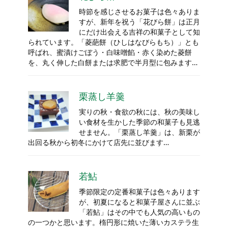
時節を感じさせるお菓子は色々ありま
すが、新年を祝う「花びら餅」は正月
にだけ出会える吉祥の和菓子として知
られています。「菱葩餅（ひしはなびらもち）」とも
呼ばれ、蜜漬けごぼう・白味噌餡・赤く染めた菱餅
を、丸く伸した白餅または求肥で半月型に包みます…
栗蒸し羊羹
実りの秋・食欲の秋には、秋の美味し
い食材を生かした季節の和菓子も見逃
せません。「栗蒸し羊羹」は、新栗が
出回る秋から初冬にかけて店先に並びます…
若鮎
季節限定の定番和菓子は色々あります
が、初夏になると和菓子屋さんに並ぶ
「若鮎」はその中でも人気の高いもの
の一つかと思います。楕円形に焼いた薄いカステラ生