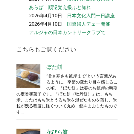
あらば 順逆覚え扱ふと知れ
2026年4月10日
日本文化入門一日講座
2026年4月10日
国際婦人デェー開催
アルジャの日本カントリークラブで
こちらもご覧ください
ぼた餅
“暑さ寒さも彼岸まで”という言葉があ
るように、季節の変わり目を感じるこ
の頃、「ぼた餅」は春のお彼岸の時期
の定番和菓子です。「ぼた餅（牡丹餅）」は、もち
米、またはもち米とうるち米を混ぜたものを蒸し、米
粒が残る程度に軽くついて丸め、餡をまぶしたもので
す…
花びら餅