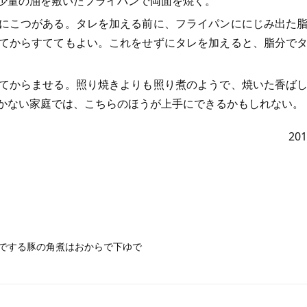
少量の油を敷いたフライパンで両面を焼く。
にこつがある。タレを加える前に、フライパンににじみ出た
てからすててもよい。これをせずにタレを加えると、脂分で
てからませる。照り焼きよりも照り煮のようで、焼いた香ば
かない家庭では、こちらのほうが上手にできるかもしれない。
20
でする豚の角煮はおからで下ゆで