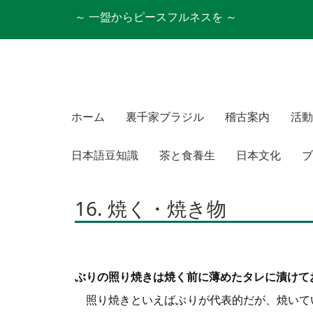
～ 一盌からピースフルネスを ～
ホーム
裏千家ブラジル
稽古案内
活動
日本語豆知識
茶と食養生
日本文化
ブ
16. 焼く・焼き物
ぶりの照り焼きは焼く前に薄めたタレに漬けて
照り焼きといえばぶりが代表的だが、焼いて