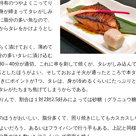
特有のつやよくこってり
身が締まってタレがしみ
に脂分の多い魚なので、
からタレをかけようとし
。
らく漬けておく。薄めて
分の多いタレに漬け込む
30～40分が適切。これに串を刺して焼くが、タレがしみ込ん
落としたほうがよい。そしておおよそ火が通ったところで本
きにポイントが1つ。タレは、身が冷めるくらいにたっぷり
タレがたちまち焦げてしまうからである。
んで、割合は１対2対2.5好みによっては砂糖（グラニュウ
のほうがおいしい。脂分多くて、照り焼きにしてもカスカスし
よいだろう。あるいはフライパンで行う手もある。上記と同