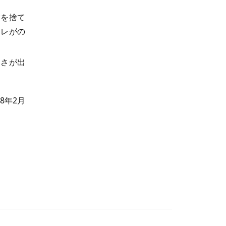
脂を捨て
タレがの
しさが出
18年2月