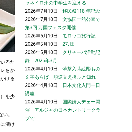
ャネイロ州の中学生を迎える
2026年7月10日
移民祭118 年記念
2026年7月10日
文協国士舘公園で
第3回 万国フェスタ開催
2026年6月10日
モロッコ旅行記
2026年5月10日
27. 田
2026年5月10日
クリチーバ活動記
録 – 2026年3月
でいるた
2026年4月10日
薄茶入蒔絵彫もの
タレをか
文字あらば 順逆覚え扱ふと知れ
とかける
2026年4月10日
日本文化入門一日
講座
糖）を少
2026年4月10日
国際婦人デェー開
催 アルジャの日本カントリークラ
ない。
ブで
様に漬け