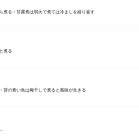
ら煮る・甘露煮は弱火で煮ては冷ましを繰り返す
と煮る
・背の青い魚は梅干しで煮ると風味が生きる
…