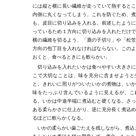
には縦と横に長い繊維が走っていて熱すると
内側に丸くなってしまう。これを防ぐため、
も、皮目に切り込みを入れる。前述したよう
っているため１方向に切り込みを入れただけ
横の繊維を切るよう、「鹿の子切り」や「松
方向の包丁目を入れなければならない。この
おくと、食べるときにも軟らかい。
切り込みを入れたいかは食べやすい大きさに
こで大切なことは、味を充分に含ませようと
と。きれいに照りがついたいかの煮物は、い
味をたっぷり含んでいるように見えるが、こ
る。いかは中途半端に煮込むと硬くなる。さ
ある柔らかさに仕上がり、逆に充分長く煮込
るほどに軟らかくなる。
いかの柔らかい歯ごたえを残しながら、煮込