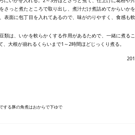
ろにいかを入れる。2～3分ほどさっと煮て、仕上げに葛粉や
をさっと煮たところで取り出し、煮汁だけ煮詰めてからいか
、表面に包丁目を入れてあるので、味がのりやすく、食感も
豆類は、いかを軟らかくする作用があるためで、一緒に煮る
て、大根が崩れるくらいまで1～2時間ほどじっくり煮る。
20
でする豚の角煮はおからで下ゆで