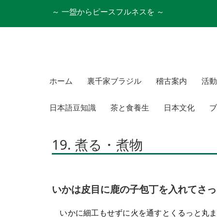
～ 一盌からピースフルネスを ～
ホーム
裏千家ブラジル
稽古案内
活動
日本語豆知識
茶と食養生
日本文化
ブ
19. 煮る・煮物
いかは皮目に鹿の子包丁を入れてさっ
いかに細工もせずに火を通すとくるっと丸ま