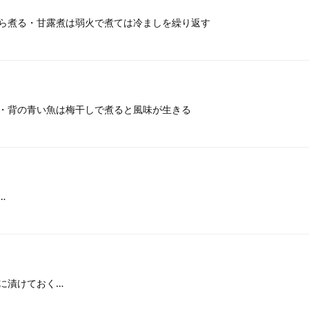
ら煮る・甘露煮は弱火で煮ては冷ましを繰り返す
・背の青い魚は梅干しで煮ると風味が生きる
…
に漬けておく…