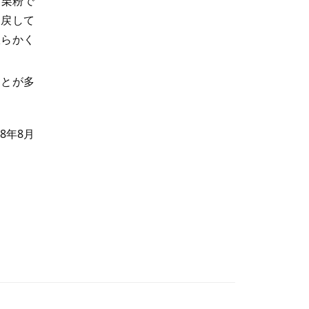
片栗粉で
を戻して
軟らかく
ことが多
18年8月