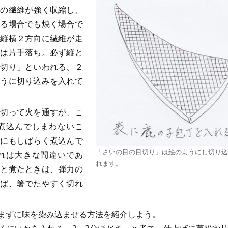
この繊維が強く収縮し、
煮る場合でも焼く場合で
に縦横２方向に繊維が走
では片手落ち。必ず縦と
笠切り」といわれる、２
ように切り込みを入れて
切って火を通すが、こ
煮込んでしまわないこ
かにもしばらく煮込んで
「さいの目の目切り」は絵のようにし切り込
れは大きな間違いであ
れます。
っと煮たときは、弾力の
めば、箸でたやすく切れ
まずに味を染み込ませる方法を紹介しよう。