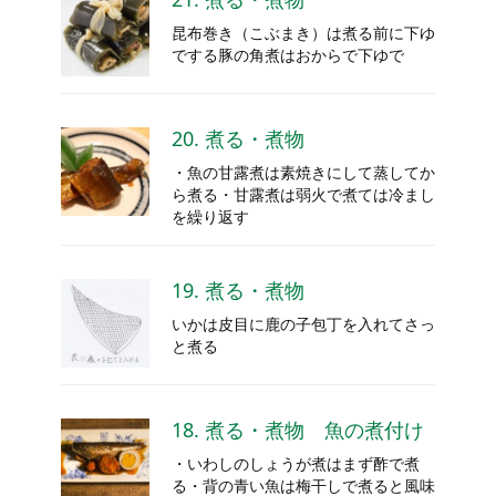
昆布巻き（こぶまき）は煮る前に下ゆ
でする豚の角煮はおからで下ゆで
20. 煮る・煮物
・魚の甘露煮は素焼きにして蒸してか
ら煮る・甘露煮は弱火で煮ては冷まし
を繰り返す
19. 煮る・煮物
いかは皮目に鹿の子包丁を入れてさっ
と煮る
18. 煮る・煮物 魚の煮付け
・いわしのしょうが煮はまず酢で煮
る・背の青い魚は梅干しで煮ると風味