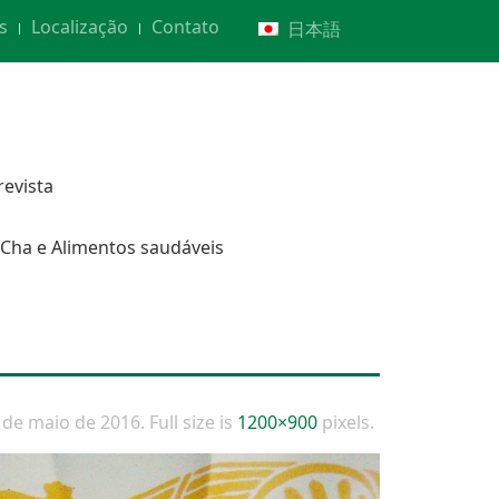
s
Localização
Contato
日本語
revista
Cha e Alimentos saudáveis
 de maio de 2016
. Full size is
1200×900
pixels.