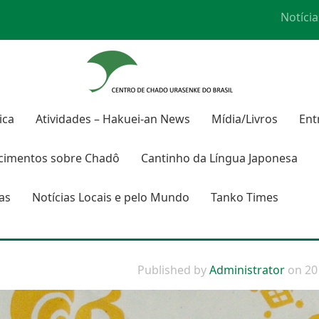
Notícia
ica
Atividades – Hakuei-an News
Mídia/Livros
Ent
cimentos sobre
Chadô
Cantinho da Língua Japonesa
ras
Notícias Locais e pelo Mundo
Tanko Times
Published by
Administrator
on
20