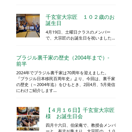
千玄室大宗匠 １０２歳のお
誕生日
4月19日、土曜日クラスのメンバー
で、大宗匠のお誕生日を祝いました…
ブラジル裏千家の歴史（2004年まで）‐
前半
2024年でブラジル裏千家は70周年を迎えました。
『ブラジル日本移民百周年史』より、今回は、裏千家
の歴史（～2004年迄）をひもとき、2回4月、5月発信
にわけご紹介します…
【４月１６日】千玄室大宗匠
様 お誕生日会
四月十六日、伯栄庵で、教授会メンバ
ーと、有志が集まり、大宗匠の、１０