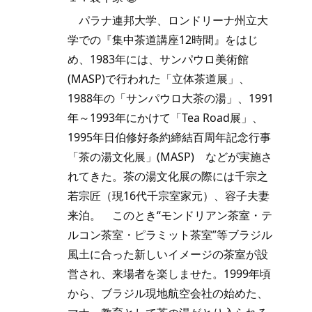
パラナ連邦大学、ロンドリーナ州立大
学での『集中茶道講座12時間』をはじ
め、1983年には、サンパウロ美術館
(MASP)で行われた「立体茶道展」、
1988年の「サンパウロ大茶の湯」、1991
年～1993年にかけて「Tea Road展」、
1995年日伯修好条約締結百周年記念行事
「茶の湯文化展」(MASP) などが実施さ
れてきた。茶の湯文化展の際には千宗之
若宗匠（現16代千宗室家元）、容子夫妻
来泊。 このとき“モンドリアン茶室・テ
ルコン茶室・ピラミット茶室”等ブラジル
風土に合った新しいイメージの茶室が設
営され、来場者を楽しませた。1999年頃
から、ブラジル現地航空会社の始めた、