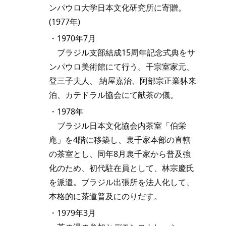
ンパウロ大学日本文化研究所に寄贈。
(1977年)
・1970年7月
ブラジル支部結成15周年記念式典をサ
ンパウロ美術館にて行う。千宗室家元、
登三子夫人、 納屋嘉治、阿部宗正業躰来
泊、カテドラル協会にて献茶の儀。
・1978年
ブラジル日本文化協会内茶室「伯栄
庵」を4階に移築し、裏千家本部の直轄
の茶室とし、同年8月裏千家から普及強
化のため、初代駐在員として、林宗慶氏
を派遣。ブラジル出張所を法人化して、
本格的に茶道普及にのりだす。
・1979年3月