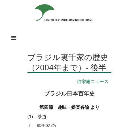
ブラジル裏千家の歴史
（2004年まで）‐ 後半
伯栄庵ニュース
ブラジル日本百年史
第四節 趣味・娯楽各論 より
(1) 茶道
１．裏千家 ②