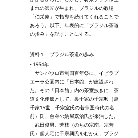
まれの師匠が生まれ、ブラジルの教場
「伯栄庵」で指導を続けてくれることで
あろう。以下、年表的に「ブラジル茶道
の歩み」を記すことにする。
資料１ ブラジル茶道の歩み
• 1954年
サンパウロ市制四百年祭に、イビラプ
エーラ公園内に「日本館」が建設され
た。その「日本館」内の茶室披きに、茶
道文化使節として、裏千家の千宗興（裏
千家15世 千宗室氏の若宗匠時代の名
前）氏、舎弟の納屋嘉治氏が来泊した。
武田俊男、芳枝（のちの宗南、宗芳
氏）個人宅に千宗興氏をむかえ、ブラジ