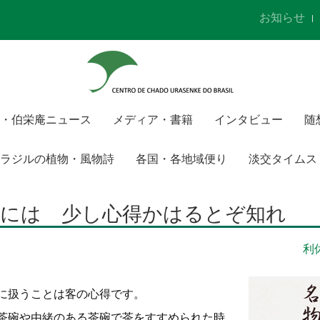
お知らせ
・伯栄庵ニュース
メディア・書籍
インタビュー
随
ラジルの植物・風物詩
各国・各地域便り
淡交タイムス
湯には 少し心得かはるとぞ知れ
利
に扱うことは客の心得です。
茶碗や由緒のある茶碗で茶をすすめられた時