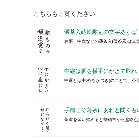
こちらもご覧ください
薄茶入蒔絵彫もの文字あらば
お棗、中次などの薄茶入(薄茶器)は真
中継は胴を横手にかきて取れ
中継とは中次(なかつぎ)のことで、
手前こそ薄茶にあれと聞くも
茶道を習い始めると割稽古から盆略点