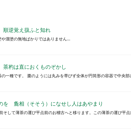
 順逆覚え扱ふと知れ
塗や溜塗の無地ばかりではありません…
 茶杓は直におくものぞかし
茶器の一種です。 棗のようには丸みを帯びず全体が円筒形の容器で中央部
のを 麁相（そそう）になせし人はあやまり
前そして薄茶の運び平点前のお稽古へと移ります。この薄茶の運び平点