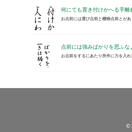
何にても置き付けかへる手離
お点前には運び点前と棚物点前とがあ
点前には強みばかりを思ふな
お点前をするにあたり所作に力を入れ
© 