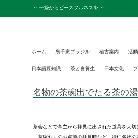
～ 一盌からピースフルネスを ～
ホーム
裏千家ブラジル
稽古案内
活動
日本語豆知識
茶と食養生
日本文化
ブ
名物の茶碗出でたる茶の
茶会などで亭主から拝見に出された道具を大切
「茶碗荘」のお点前の拝見時など、特に名物の