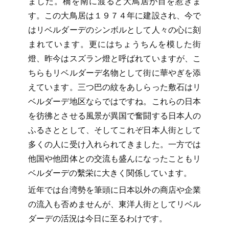
ました。橋を南に渡ると大鳥居が目を惹きま
す。この大鳥居は１９７４年に建設され、今で
はリベルダーデのシンボルとして人々の心に刻
まれています。更にはちょうちんを模した街
燈、昨今はスズラン燈と呼ばれていますが、こ
ちらもリベルダーデ名物として街に華やぎを添
えています。三つ巴の紋をあしらった敷石はリ
ベルダーデ地区ならではですね。これらの日本
を彷彿とさせる風景が異国で奮闘する日本人の
ふるさととして、そしてこれぞ日本人街として
多くの人に受け入れられてきました。一方では
他国や他団体との交流も盛んになったこともリ
ベルダーデの繫栄に大きく関係しています。
近年では台湾勢を筆頭に日本以外の商店や企業
の流入も否めませんが、東洋人街としてリベル
ダーデの活況は今日に至るわけです。