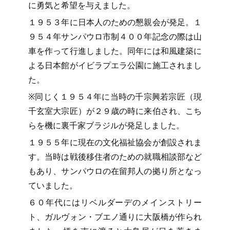
に勇気と希望を与えました。
１９５３年に日本人のための懇親会が発足。１
９５４年サンパウロ市制４００年記念の際は山
車を作って行進しました。同年には和風建築に
よる日本館がイビラプエラ公園に施工されまし
た。
※同じく１９５４年に当時の千宗興若宗匠（現
千玄室大宗匠）が２９歳の時に来伯され、こち
らを機に裏千家ブラジルが発足しました。
１９５５年に現在の文化福祉協会が創設されま
す。当時は戦後移住者のための就職相談部など
もあり、サンパウロの在留邦人の拠り所となっ
ていました。
６０年代にはリベルダーデのメインストリー
ト、ガルヴォン・ブエノ通りに大阪橋が作られ