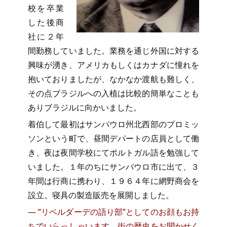
校を卒業
した後商
社に２年
間勤務していました。業務を通じ外国に対する
興味が湧き、アメリカもしくはカナダに憧れを
抱いておりましたが、なかなか渡航も難しく、
その点ブラジルへの入植は比較的簡単なことも
ありブラジルに向かいました。
着伯して最初はサンパウロ州北西部のプロミッ
ソンという町で、昼間デパートの店員として働
き、夜は夜間学校にてポルトガル語を勉強して
いました。１年のちにサンパウロ市に出て、３
年間は行商に携わり、１９６４年に網野商会を
設立。寝具の製造販売を展開しました。
― “リベルダーデの語り部”としてのお顔もお持
ちでいらっしゃいます。街の歴史をお聞かせく