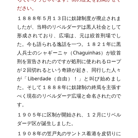
ださい。
１８８８年５月１３日に奴隷制度が廃止されま
したが、当時のリベルダーデは黒人社会として
形成されており、広場は、元は絞首刑場でし
た。今も語られる逸話を一つ。１８２１年に黒
人兵士のシャギーニャ（Chaguinhas）が絞首
刑を宣告されたのですが処刑に使われるロープ
が２回切れるという奇跡が起き、同行した人々
が「Liberdade（自由）！」と叫び始めまし
た。そして１８８８年に奴隷制の終焉を主張す
べく現在のリベルダーデ広場と命名されたので
す。
１９０５年に区制が開始され、１２月にリベル
ダーデ区が誕生しました。
１９０８年の笠戸丸のサントス着港を皮切りに