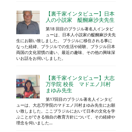
【裏千家インタビュー】日本
人の小説家 醍醐麻沙夫先生
第18 回目のブラジル著名人インタビ
ューは、日本人小説家の醍醐麻沙夫先
生にお願い致しました。 ブラジルに移住される事に
なった経緯、ブラジルでの生活や経験、ブラジル日本
両国の文化習慣の違い、最近の趣味、その他の興味深
いお話をお伺いしました。
【裏千家インタビュー】大志
万学院 校長 マドエノ川村
まゆみ先生
第17回目のブラジル著名人インタビ
ューは、大志万学院のマドエノ川村まゆみ先生にお願
い致しました。ここブラジルにおいて日本の文化を学
ぶことができる独自の教育方針について、その経緯や
理念を伺いました…