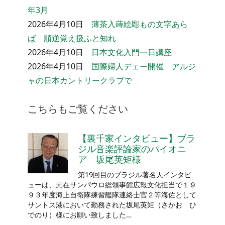
年3月
2026年4月10日
薄茶入蒔絵彫もの文字あら
ば 順逆覚え扱ふと知れ
2026年4月10日
日本文化入門一日講座
2026年4月10日
国際婦人デェー開催 アルジ
ャの日本カントリークラブで
こちらもご覧ください
【裏千家インタビュー】ブラ
ジル音楽評論家のパイオニ
ア 坂尾英矩様
第19回目のブラジル著名人インタビ
ューは、元在サンパウロ総領事館広報文化担当で１９
９３年度海上自衛隊練習艦隊連絡士官２等海佐として
サントス港において勤務された坂尾英矩（さかお ひ
でのり）様にお願い致しました…