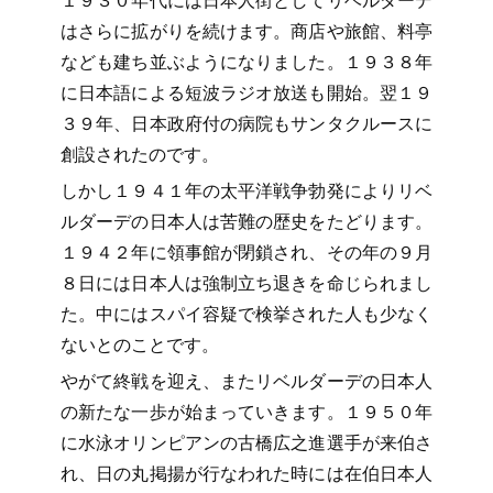
はさらに拡がりを続けます。商店や旅館、料亭
なども建ち並ぶようになりました。１９３８年
に日本語による短波ラジオ放送も開始。翌１９
３９年、日本政府付の病院もサンタクルースに
創設されたのです。
しかし１９４１年の太平洋戦争勃発によりリベ
ルダーデの日本人は苦難の歴史をたどります。
１９４２年に領事館が閉鎖され、その年の９月
８日には日本人は強制立ち退きを命じられまし
た。中にはスパイ容疑で検挙された人も少なく
ないとのことです。
やがて終戦を迎え、またリベルダーデの日本人
の新たな一歩が始まっていきます。１９５０年
に水泳オリンピアンの古橋広之進選手が来伯さ
れ、日の丸掲揚が行なわれた時には在伯日本人