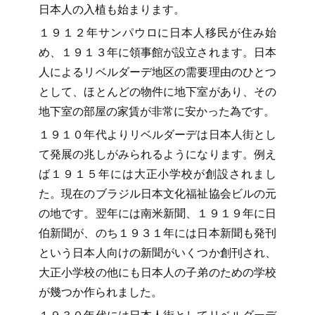
日本人の入植も始まります。
１９１２年サンパウロに日本人移民が住み始
め、１９１３年に領事館が設立されます。日本
人によるリベルダーデ地区の需要理由のひとつ
として、ほとんどの物件に地下室があり、その
地下室の部屋の家賃が非常に安かった為です。
１９１０年代よりリベルダーデは日本人街とし
て発展の兆しがみられるようになります。例え
ば１９１５年には大正小学校が創設されまし
た。現在のブラジル日本文化福祉協会ビルの元
の地です。翌年には南米新聞、１９１９年に日
伯新聞が、のち１９３１年には日本新聞も発刊
という日本人向けの新聞がいくつか創刊され、
大正小学校の他にも日本人の子弟のための学校
が幾つか作られました。
１９３０年代には日本人街としてリベルダーデ