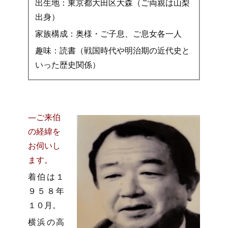
出生地：東京都大田区大森（ご両親は山梨
出身）
家族構成：奥様・ご子息、ご息女各一人
趣味：読書（戦国時代や明治期の近代史と
いった歴史関係）
―ご来伯
の経緯を
お伺いし
ます。
着伯は１
９５８年
１０月。
横浜の高