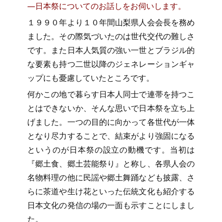
―日本祭についてのお話しをお伺いします。
１９９０年より１０年間山梨県人会会長を務め
ました。その際気づいたのは世代交代の難しさ
です。また日本人気質の強い一世とブラジル的
な要素も持つ二世以降のジェネレーションギャ
ップにも憂慮していたところです。
何かこの地で暮らす日本人同士で連帯を持つこ
とはできないか、そんな思いで日本祭を立ち上
げました。一つの目的に向かって各世代が一体
となり尽力することで、結束がより強固になる
というのが日本祭の設立の動機です。当初は
『郷土食、郷土芸能祭り』と称し、各県人会の
名物料理の他に民謡や郷土舞踊なども披露、さ
らに茶道や生け花といった伝統文化も紹介する
日本文化の発信の場の一面も示すことにしまし
た。