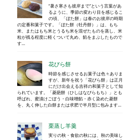
“暑さ寒さも彼岸まで”という言葉があ
るように、季節の変わり目を感じるこ
の頃、「ぼた餅」は春のお彼岸の時期
の定番和菓子です。「ぼた餅（牡丹餅）」は、もち
米、またはもち米とうるち米を混ぜたものを蒸し、米
粒が残る程度に軽くついて丸め、餡をまぶしたもので
す…
花びら餅
時節を感じさせるお菓子は色々ありま
すが、新年を祝う「花びら餅」は正月
にだけ出会える吉祥の和菓子として知
られています。「菱葩餅（ひしはなびらもち）」とも
呼ばれ、蜜漬けごぼう・白味噌餡・赤く染めた菱餅
を、丸く伸した白餅または求肥で半月型に包みます…
栗蒸し羊羹
実りの秋・食欲の秋には、秋の美味し