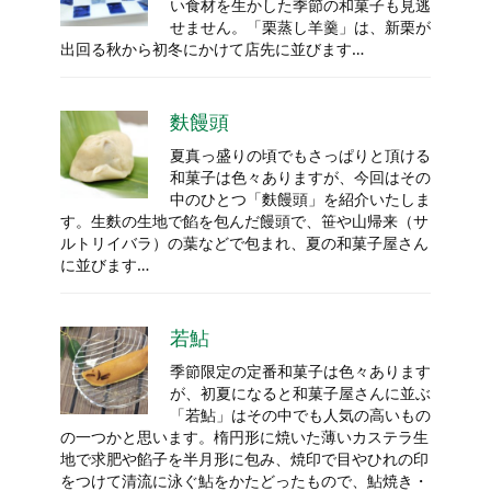
い食材を生かした季節の和菓子も見逃
せません。「栗蒸し羊羹」は、新栗が
出回る秋から初冬にかけて店先に並びます…
麩饅頭
夏真っ盛りの頃でもさっぱりと頂ける
和菓子は色々ありますが、今回はその
中のひとつ「麩饅頭」を紹介いたしま
す。生麩の生地で餡を包んだ饅頭で、笹や山帰来（サ
ルトリイバラ）の葉などで包まれ、夏の和菓子屋さん
に並びます…
若鮎
季節限定の定番和菓子は色々あります
が、初夏になると和菓子屋さんに並ぶ
「若鮎」はその中でも人気の高いもの
の一つかと思います。楕円形に焼いた薄いカステラ生
地で求肥や餡子を半月形に包み、焼印で目やひれの印
をつけて清流に泳ぐ鮎をかたどったもので、鮎焼き・