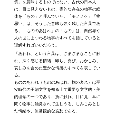
質」を意味するものではない。古代の日本人
は、目に見えないもの、霊的な存在の物事の総
体を「もの」と呼んでいた。「モノノケ」「物
思い」は、そうした意味も強く残した言葉であ
る。「もののあはれ」の「もの」は、自然界や
人の世にまつわる物事のすべてを指していると
理解すればいいだろう。
「あわれ」という言葉は、さまざまなことに触
れ、深く感じる情緒、即ち、喜び、おかしみ、
哀しみを含めた豊かな情感のすべてを表してい
る。
もののあわれ（もののあはれ、物の哀れ）は平
安時代の王朝文学を知る上で重要な文学的・美
的理念の一つであり、折に触れ、目に見、耳に
聞く物事に触発されて生じうる、しみじみとし
た情緒や、無常観的な哀愁である。