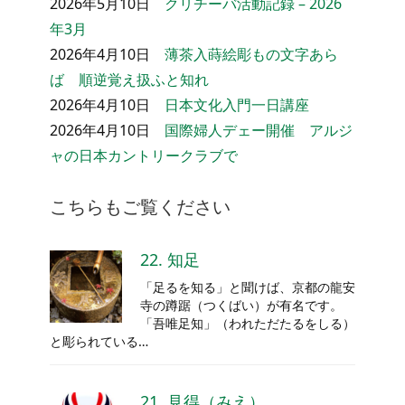
2026年5月10日
クリチーバ活動記録 – 2026
年3月
2026年4月10日
薄茶入蒔絵彫もの文字あら
ば 順逆覚え扱ふと知れ
2026年4月10日
日本文化入門一日講座
2026年4月10日
国際婦人デェー開催 アルジ
ャの日本カントリークラブで
こちらもご覧ください
22. 知足
「足るを知る」と聞けば、京都の龍安
寺の蹲踞（つくばい）が有名です。
「吾唯足知」（われただたるをしる）
と彫られている…
21. 見得（みえ）