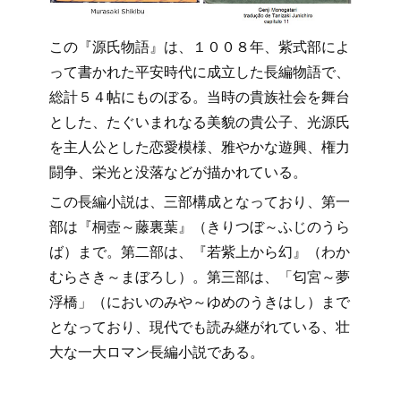
この『源氏物語』は、１００８年、紫式部によ
って書かれた平安時代に成立した長編物語で、
総計５４帖にものぼる。当時の貴族社会を舞台
とした、たぐいまれなる美貌の貴公子、光源氏
を主人公とした恋愛模様、雅やかな遊興、権力
闘争、栄光と没落などが描かれている。
この長編小説は、三部構成となっており、第一
部は『桐壺～藤裏葉』（きりつぼ～ふじのうら
ば）まで。第二部は、『若紫上から幻』（わか
むらさき～まぼろし）。第三部は、「匂宮～夢
浮橋」（においのみや～ゆめのうきはし）まで
となっており、現代でも読み継がれている、壮
大な一大ロマン長編小説である。