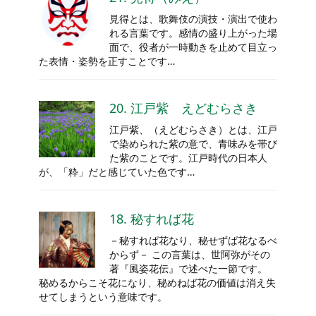
見得とは、歌舞伎の演技・演出で使わ
れる言葉です。感情の盛り上がった場
面で、役者が一時動きを止めて目立っ
た表情・姿勢を正すことです…
20. 江戸紫 えどむらさき
江戸紫、（えどむらさき）とは、江戸
で染められた紫の意で、青味みを帯び
た紫のことです。江戸時代の日本人
が、「粋」だと感じていた色です…
18. 秘すれば花
－秘すれば花なり、秘せずば花なるべ
からず－ この言葉は、世阿弥がその
著『風姿花伝』で述べた一節です。
秘めるからこそ花になり、秘めねば花の価値は消え失
せてしまうという意味です。