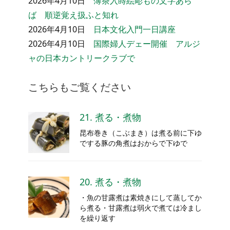
2026年4月10日
薄茶入蒔絵彫もの文字あら
ば 順逆覚え扱ふと知れ
2026年4月10日
日本文化入門一日講座
2026年4月10日
国際婦人デェー開催 アルジ
ャの日本カントリークラブで
こちらもご覧ください
21. 煮る・煮物
昆布巻き（こぶまき）は煮る前に下ゆ
でする豚の角煮はおからで下ゆで
20. 煮る・煮物
・魚の甘露煮は素焼きにして蒸してか
ら煮る・甘露煮は弱火で煮ては冷まし
を繰り返す