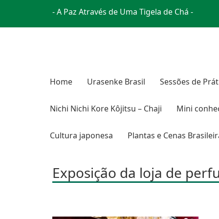
- A Paz Através de Uma Tigela de Chá -
Home
Urasenke Brasil
Sessões de Prát
Nichi Nichi Kore Kôjitsu – Chaji
Mini conhe
Cultura japonesa
Plantas e Cenas Brasilei
Exposição da loja de perf