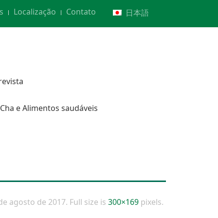
s
Localização
Contato
日本語
revista
Cha e Alimentos saudáveis
de agosto de 2017
. Full size is
300×169
pixels.