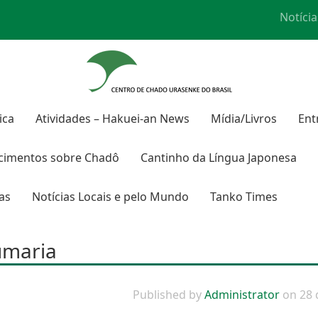
Notícia
ica
Atividades – Hakuei-an News
Mídia/Livros
Ent
cimentos sobre
Chadô
Cantinho da Língua Japonesa
ras
Notícias Locais e pelo Mundo
Tanko Times
umaria
Published by
Administrator
on
28 