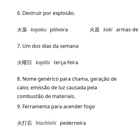
6. Destruir por explosão.
火薬
kayaku
pólvora
火器
kaki
armas de
7. Um dos dias da semana
火曜日
kayôbi
terça-feira
8. Nome genérico para chama, geração de
calor, emissão de luz causada pela
combustão de materiais.
9. Ferramenta para acender fogo
火打石
hiuchiishi
pederneira