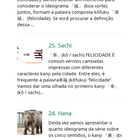
considerar o ideograma 「福」 (boa sorte).
Juntos, formam a palavra composta kôfuku 「幸
福」 (felicidade). Se você procurar a definição
dessa ...
25. Sachi
「幸」(kô / sachi) FELICIDADE É
comum vermos camisetas
impressas com diferentes
caracteres kanji pela cidade. Entre eles, é
frequente a palavra幸福 (kôfuku) ”felicidade”.
Vamos dar uma olhada no primeiro kanji 「幸」
(kô / sachi)…
24. Hana
Desta vez vamos apresentar o
quarto ideograma da série sobre
os cinco sentidos, o kanji 「鼻」(bi