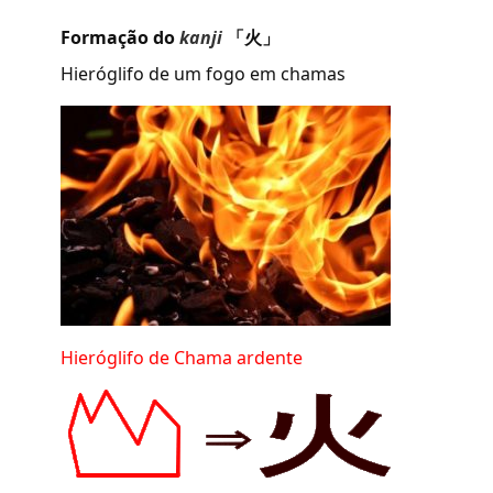
Formação do
kanji
「火」
Hieróglifo de um fogo em chamas
Hieróglifo de Chama ardente