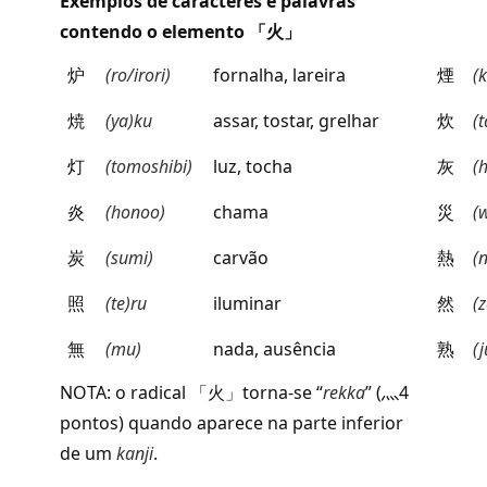
Exemplos de caracteres e palavras
contendo o elemento
「火」
炉
(ro/irori)
fornalha, lareira
煙
(
焼
(ya)ku
assar, tostar, grelhar
炊
(
灯
(tomoshibi)
luz, tocha
灰
(h
炎
(honoo)
chama
災
(
炭
(sumi)
carvão
熱
(
照
(te)ru
iluminar
然
(
無
(mu)
nada, ausência
熟
(
NOTA: o radical
「火」
torna-se “
rekka
” (
灬
4
pontos) quando aparece na parte inferior
de um
kanji
.