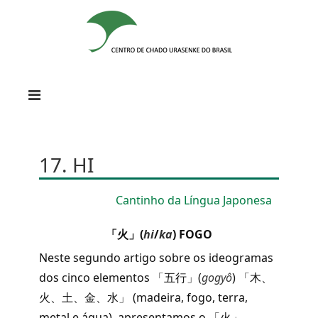
17. HI
Cantinho da Língua Japonesa
「火」(
hi
/
ka
) FOGO
Neste segundo artigo sobre os ideogramas
dos cinco elementos 「五行」(
gogyô
) 「木、
火、土、金、水」 (madeira, fogo, terra,
metal e água), apresentamos o 「火」