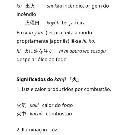
ka
出火
shukka
incêndio, origem do
incêndio
火曜日
kayôbi
terça-feira
Em
kun-yomi
(leitura feita a modo
propriamente japonês) lê-se
hi
,
ho
.
hi
火に油を注ぐ
hi ni abura wo sosogu
despejar óleo ao fogo
Significados do
kanji
「火」
1. Luz e calor produzidos por combustão.
火気
kaki
calor do fogo
火中
kachû
combustão
2. Iluminação. Luz.