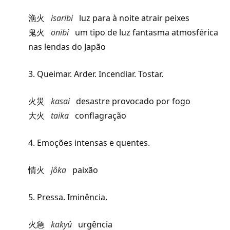
漁火
isaribi
luz para à noite atrair peixes
鬼火
onibi
um tipo de luz fantasma
atmosférica
nas lendas do Japão
3. Queimar. Arder. Incendiar. Tostar.
火災
kasai
desastre provocado por fogo
大火
taika
conflagração
4. Emoções intensas e quentes.
情火
jôka
paixão
5. Pressa. Iminência.
火急
kakyû
urgência