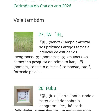
Cerimônia do Chá do ano 2026
Veja também
27. TA 「田」
「田」(den/ta) Campo / Arrozal
Nos próximos artigos temos a
intenção de estudar os
ideogramas “男” (homem) e “女” (mulher). Ao
começar a pesquisa do primeiro kanji “男”
(homem), constato que ele é composto, isto é,
formado pela ...
26. Fuku
「福」(fuku) Sorte Continuando a
matéria anterior sobre o
ideograma 「幸」kô /sachi
(felicidade), vamos dedicar um momento para