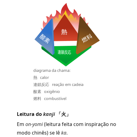
diagrama da chama:
熱 calor
連鎖反応 reação em cadeia
酸素 oxigênio
燃料 combustível
Leitura do
kanji
「火」
Em
on-yomi
(leitura feita com inspiração no
modo chinês) se lê
ka
.