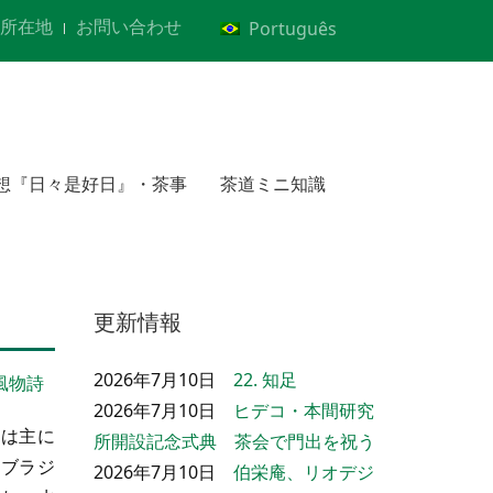
所在地
お問い合わせ
Português
想『日々是好日』・茶事
茶道ミニ知識
更新情報
2026年7月10日
22. 知足
風物詩
2026年7月10日
ヒデコ・本間研究
地は主に
所開設記念式典 茶会で門出を祝う
都ブラジ
2026年7月10日
伯栄庵、リオデジ