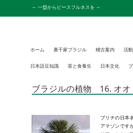
～ 一盌からピースフルネスを ～
ホーム
裏千家ブラジル
稽古案内
活動
日本語豆知識
茶と食養生
日本文化
ブ
ブラジルの植物 16. オオミ
ブリチの日本
アマゾンです