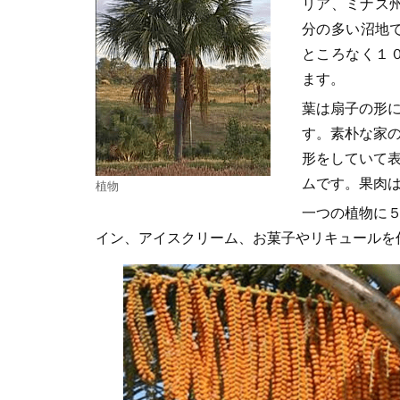
リア、ミナス
分の多い沼地
ところなく１
ます。
葉は扇子の形に
す。素朴な家
形をしていて表
ムです。果肉
植物
一つの植物に５
イン、アイスクリーム、お菓子やリキュールを