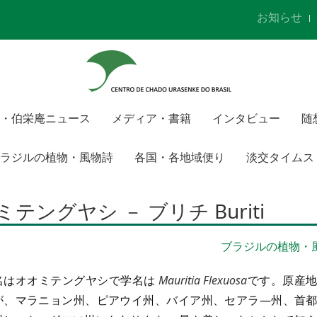
お知らせ
・伯栄庵ニュース
メディア・書籍
インタビュー
随
ラジルの植物・風物詩
各国・各地域便り
淡交タイムス
テングヤシ － ブリチ Buriti
ブラジルの植物・
名はオオミテングヤシで学名は
Mauritia Flexuosa
です。原産
が、マラニョン州、ピアウイ州、バイア州、セアラ―州、首