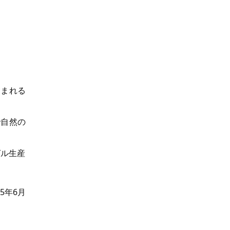
含まれる
で自然の
ゼル生産
25年6月