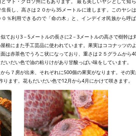
州とマト・グロソ州にもあります。 最も美しいヤシとして知
で生長し、高さは２０から35メートルに達します。このヤシ
００％利用できるので「命の木」と、インデイオ民族から呼
似ており3－5メートルの長さに2－3メートルの高さで樹幹は
の屋根にまた手工芸品に使われています。果実はココナッツの
面は赤茶色でうろこ状になっており、重さは２５グラムから4
はだいだい色で油の粘りけがあり甘酸っぱい味をしています。
から７房が出来、それぞれに500個の果実がなります。その実
作ります。花もだいだい色で12月から4月にかけて咲きます。