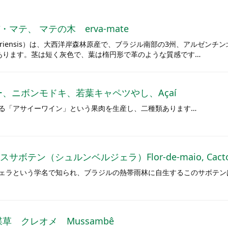
マテ、 マテの木 erva-mate
aguariensis）は、大西洋岸森林原産で、ブラジル南部の3州、アルゼ
あります。茎は短く灰色で、葉は楕円形で革のような質感です…
ー、ニボンモドキ、若葉キャペツやし、Açaí
る「アサイーワイン」という果肉を生産し、二種類あります…
テン（シュルンベルジェラ）Flor-de-maio, Cacto-de
ェラという学名で知られ、ブラジルの熱帯雨林に自生するこのサボテン
草 クレオメ Mussambê