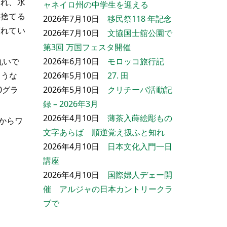
られ、水
ャネイロ州の中学生を迎える
は捨てる
2026年7月10日
移民祭118 年記念
ばれてい
2026年7月10日
文協国士舘公園で
第3回 万国フェスタ開催
丸いで
2026年6月10日
モロッコ旅行記
ような
2026年5月10日
27. 田
0グラ
2026年5月10日
クリチーバ活動記
録 – 2026年3月
2026年4月10日
薄茶入蒔絵彫もの
からワ
文字あらば 順逆覚え扱ふと知れ
2026年4月10日
日本文化入門一日
講座
2026年4月10日
国際婦人デェー開
催 アルジャの日本カントリークラ
ブで