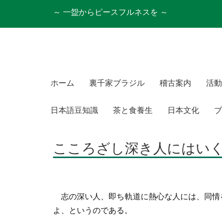
～ 一盌からピースフルネスを ～
ホーム
裏千家ブラジル
稽古案内
活動
日本語豆知識
茶と食養生
日本文化
ブ
こころざし深き人にはい
志の深い人、即ち軌道に熱心な人には、同情
よ、というのである。