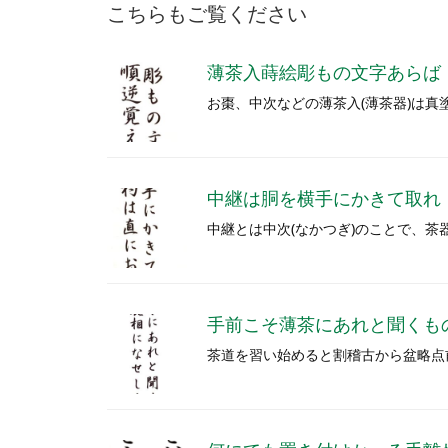
こちらもご覧ください
薄茶入蒔絵彫もの文字あらば
お棗、中次などの薄茶入(薄茶器)は真
中継は胴を横手にかきて取れ
中継とは中次(なかつぎ)のことで、
手前こそ薄茶にあれと聞くも
茶道を習い始めると割稽古から盆略点