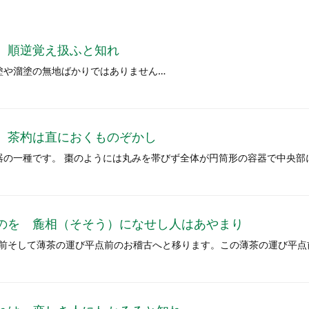
 順逆覚え扱ふと知れ
塗や溜塗の無地ばかりではありません…
 茶杓は直におくものぞかし
茶器の一種です。 棗のようには丸みを帯びず全体が円筒形の容器で中央部
のを 麁相（そそう）になせし人はあやまり
前そして薄茶の運び平点前のお稽古へと移ります。この薄茶の運び平点