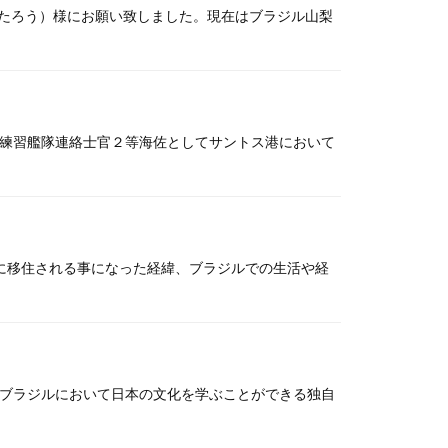
たろう）様にお願い致しました。現在はブラジル山梨
隊練習艦隊連絡士官２等海佐としてサントス港において
ルに移住される事になった経緯、ブラジルでの生活や経
こブラジルにおいて日本の文化を学ぶことができる独自