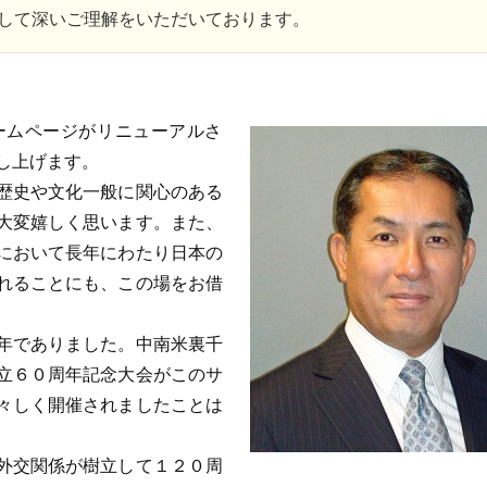
して深いご理解をいただいております。
ームページがリニューアルさ
し上げます。
歴史や文化一般に関心のある
大変嬉しく思います。また、
において長年にわたり日本の
れることにも、この場をお借
年でありました。中南米裏千
立６０周年記念大会がこのサ
々しく開催されましたことは
外交関係が樹立して１２０周