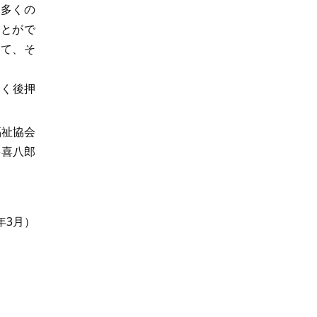
多くの
ことがで
して、そ
きく後押
福祉協会
多喜八郎
5年3月）