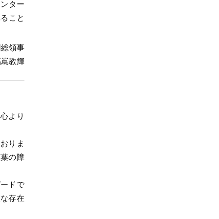
センター
れること
国総領事
福嶌教輝
心より
おりま
言葉の障
ードで
重な存在