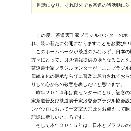
世話になり、それ以外でも茶道の諸活動に対
この度、茶道裏千家ブラジルセンターのホ
れ、装い新たに公開になりますことをお慶び申
このホームページが茶道のみならず、日本の
方々にとって、良き情報提供の場となることを
茶道裏千家ブラジルセンターが、ここブラジル
伝統文化の継承ならびに普及に尽力されておら
りして心からの敬意を表したいと思います。
昨年２０１４年は貴センターにとり、記念の
家茶道普及び茶道裏千家淡交会ブラジル協会設
ンパウロにおいて千玄室大宗匠をお迎えして賑
記憶に新しいところです。
そして本年２０１５年は、日本とブラジルの