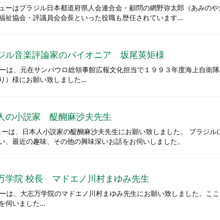
ューはブラジル日本都道府県人会連合会・顧問の網野弥太郎（あみのや
福祉協会・評議員会会長といった役職も歴任されています…
ジル音楽評論家のパイオニア 坂尾英矩様
ューは、元在サンパウロ総領事館広報文化担当で１９９３年度海上自衛
り）様にお願い致しました…
人の小説家 醍醐麻沙夫先生
ビューは、日本人小説家の醍醐麻沙夫先生にお願い致しました。 ブラジ
い、最近の趣味、その他の興味深いお話をお伺いしました。
万学院 校長 マドエノ川村まゆみ先生
ューは、大志万学院のマドエノ川村まゆみ先生にお願い致しました。こ
を伺いました…