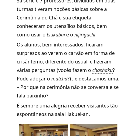
3a série e 7 professores, divididos em duas
turmas tiveram noções básicas sobre a
Cerimônia do Chá e sua etiqueta,
conheceram os utensílios básicos, bem
como usar o
tsukubai
e o
nijiriguchi
.
Os alunos, bem interessados, ficaram
surpresos ao verem o carvão em forma de
crisântemo, diferente do usual, e fizeram
várias perguntas (vocês fazem o
chashaku
?
Pode adoçar o
matcha
?) , e destacamos uma:
– Por que na cerimônia não se conversa e se
fala baixinho?
É sempre uma alegria receber visitantes tão
espontâneos na sala Hakuei-an.