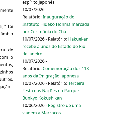
espírito japonês
10/07/2026 -
tamente
Relatório:
Inauguração do
Instituto Hideko Honma marcada
ji” foi
por Cerimônia do Chá
rcâmbio
10/07/2026 - Relatório:
Hakuei-an
recebe alunos do Estado do Rio
tra de
de Janeiro
 com o
10/07/2026 -
entos,
Relatório:
Comemoração dos 118
uzinhos
anos da Imigração Japonesa
outros.
10/07/2026 - Relatório:
Terceira
gação.
Festa das Nações no Parque
Bunkyo Kokushikan
10/06/2026 -
Registro de uma
viagem a Marrocos