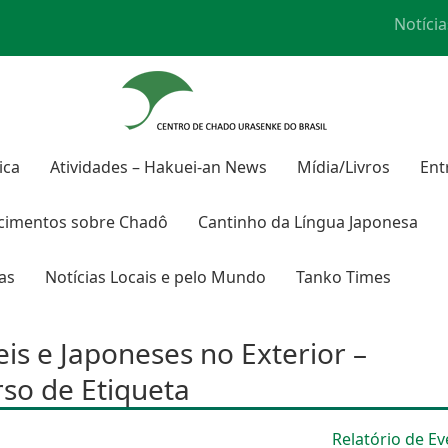
Notícia
ica
Atividades – Hakuei-an News
Mídia/Livros
Ent
cimentos sobre
Chadô
Cantinho da Língua Japonesa
ras
Notícias Locais e pelo Mundo
Tanko Times
s e Japoneses no Exterior –
so de Etiqueta
Relatório de E