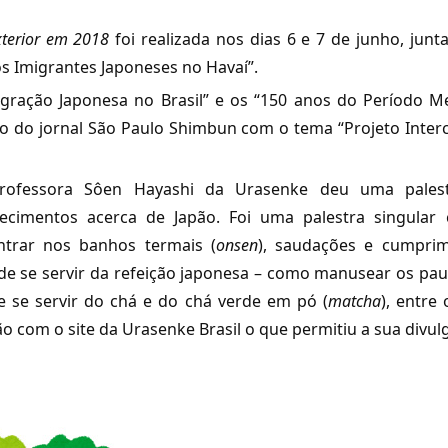
xterior em 2018
foi realizada nos dias 6 e 7 de junho, jun
 Imigrantes Japoneses no Havaí”.
ração Japonesa no Brasil” e os “150 anos do Período Mei
ão do jornal São Paulo Shimbun com o tema “Projeto Inte
professora Sôen Hayashi da Urasenke deu uma pales
cimentos acerca de Japão. Foi uma palestra singular
ntrar nos banhos termais (
onsen
), saudações e cumprim
 de se servir da refeição japonesa – como manusear os pa
e se servir do chá e do chá verde em pó (
matcha
), entre 
o com o site da Urasenke Brasil o que permitiu a sua divul