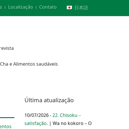
s
Localização
Contato
日本語
revista
Cha e Alimentos saudáveis
Última atualização
10/07/2026 -
22. Chisoku –
satisfação.
| Wa no kokoro – O
ventos