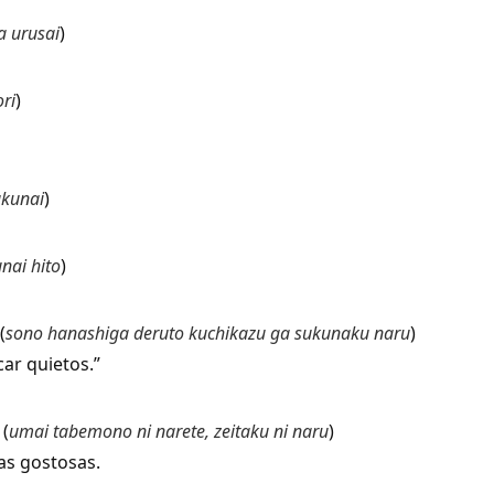
a urusai
)
ori
)
ukunai
)
nai hito
)
(
sono hanashiga deruto kuchikazu ga sukunaku naru
)
 quietos.”
(
umai tabemono ni narete, zeitaku ni naru
)
 gostosas.