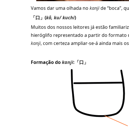
Vamos dar uma olhada no
kanji
de “boca”, qu
「口」(
kô, ku/ kuchi
)
Muitos dos nossos leitores já estão familiar
hieróglifo representado a partir do format
kanji
, com certeza ampliar-se-á ainda mais o
Formação do
kanji
:「口」