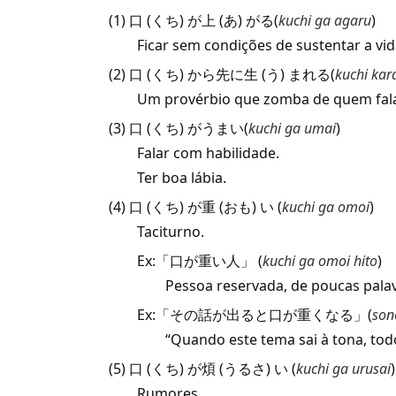
(1) 口 (くち) が上 (あ) がる(
kuchi ga agaru
)
Ficar sem condições de sustentar a vida d
(2) 口 (くち) から先に生 (う) まれる(
kuchi kar
Um provérbio que zomba de quem fala m
(3) 口 (くち) がうまい(
kuchi ga umai
)
Falar com habilidade.
Ter boa lábia.
(4) 口 (くち) が重 (おも) い (
kuchi ga omoi
)
Taciturno.
Ex:「口が重い人」 (
kuchi ga omoi hito
)
Pessoa reservada, de poucas palav
Ex:「その話が出ると口が重くなる」(
son
“Quando este tema sai à tona, todos
(5) 口 (くち) が煩 (うるさ) い (
kuchi ga urusai
)
Rumores.