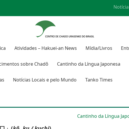
Notícia
ica
Atividades – Hakuei-an News
Mídia/Livros
Ent
cimentos sobre Chadô
Cantinho da Língua Japonesa
ras
Notícias Locais e pelo Mundo
Tanko Times
Cantinho da Língua Jap
口」(
kô, ku / kuchi
)