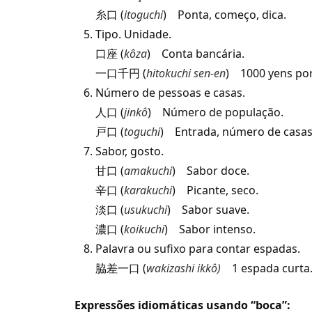
糸口 (
itoguchi
) Ponta, começo, dica.
Tipo. Unidade.
口座 (
kôza
) Conta bancária.
一口千円 (
hitokuchi sen-en
) 1000 yens por
Número de pessoas e casas.
人口 (
jinkô
) Número de população.
戸口 (
toguchi
) Entrada, número de casas
Sabor, gosto.
甘口 (
amakuchi
) Sabor doce.
辛口 (
karakuchi
) Picante, seco.
淡口 (
usukuchi
) Sabor suave.
濃口 (
koikuchi
) Sabor intenso.
Palavra ou sufixo para contar espadas.
脇差一口 (
wakizashi ikkô)
1 espada curta
Expressões idiomáticas usando “boca”: