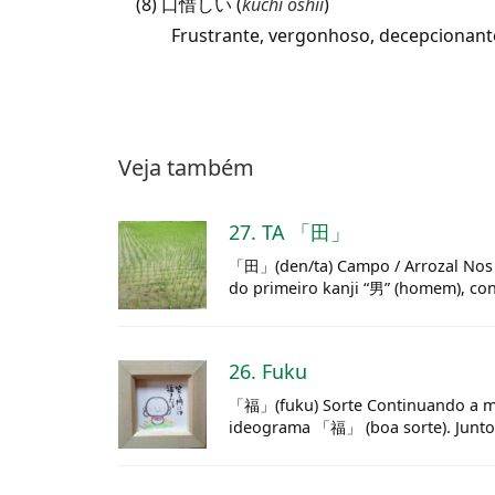
(8) 口惜しい (
kuchi oshii
)
Frustrante, vergonhoso, decepcionant
Veja também
27. TA 「田」
「田」(den/ta) Campo / Arrozal Nos p
do primeiro kanji “男” (homem), cons
26. Fuku
「福」(fuku) Sorte Continuando a ma
ideograma 「福」 (boa sorte). Juntos