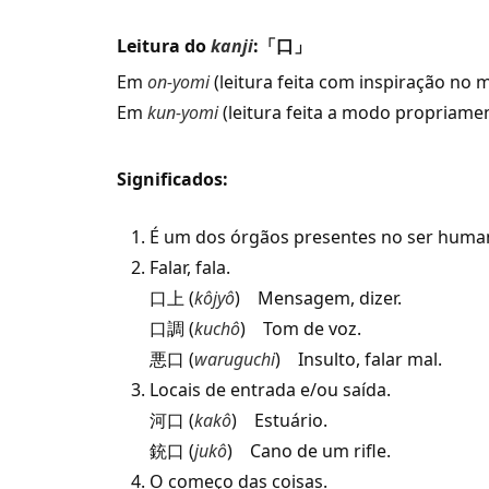
Leitura do
kanji
:「口」
Em
on-yomi
(leitura feita com inspiração no m
Em
kun-yomi
(leitura feita a modo propriamen
Significados:
É um dos órgãos presentes no ser huma
Falar, fala.
口上 (
kôjyô
) Mensagem, dizer.
口調 (
kuchô
) Tom de voz.
悪口 (
waruguchi
) Insulto, falar mal.
Locais de entrada e/ou saída.
河口 (
kakô
) Estuário.
銃口 (
jukô
) Cano de um rifle.
O começo das coisas.