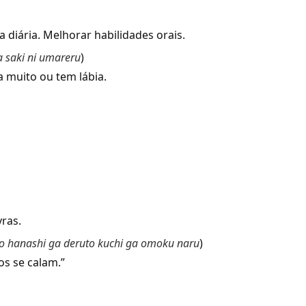
iária. Melhorar habilidades orais.
a saki ni umareru
)
uito ou tem lábia.
ras.
o hanashi ga deruto kuchi ga omoku naru
)
 se calam.”