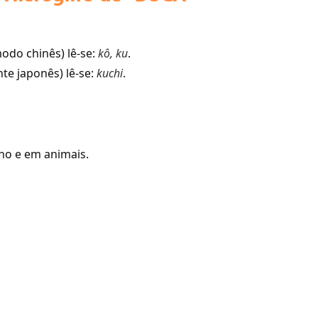
odo chinês) lê-se:
kô, ku
.
te japonês) lê-se:
kuchi
.
no e em animais.