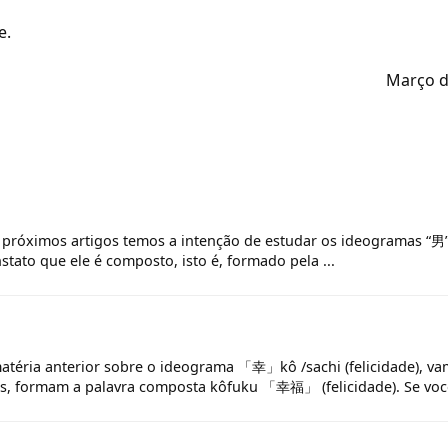
e.
Março d
róximos artigos temos a intenção de estudar os ideogramas “男”
tato que ele é composto, isto é, formado pela ...
téria anterior sobre o ideograma 「幸」kô /sachi (felicidade), v
, formam a palavra composta kôfuku 「幸福」 (felicidade). Se você 