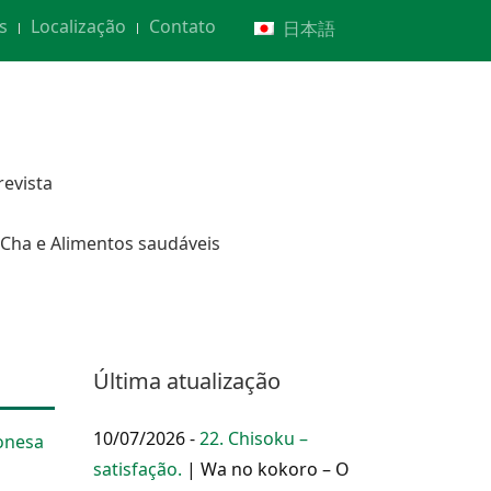
s
Localização
Contato
日本語
revista
Cha e Alimentos saudáveis
Última atualização
10/07/2026 -
22. Chisoku –
onesa
satisfação.
| Wa no kokoro – O