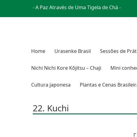
- A Paz Através de Uma Tigela de Chá -
Home
Urasenke Brasil
Sessões de Prát
Nichi Nichi Kore Kôjitsu – Chaji
Mini conhe
Cultura japonesa
Plantas e Cenas Brasilei
22. Kuchi
「