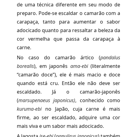
de uma técnica diferente em seu modo de
preparo. Pode-se escaldar o camarão com a
carapaça, tanto para aumentar o sabor
adocicado quanto para ressaltar a beleza da
cor vermelha que passa da carapaça à
carne.
No caso do camarão ártico (
pandalus
borealis
), em japonês
ama-ebi
(literalmente
“camarão doce”), ele é mais macio e doce
quando está cru. Então ele não deve ser
escaldado. Já o camarão-japonês
(
marsupenaeus japonicus)
, conhecido como
kuruma-ebi
no Japão, cuja carne é mais
firme, ao ser escaldado, adquire uma cor
mais viva e um sabor mais adocicado.
A lagosta
ise-ebi
(
panulirus japonicus
) também