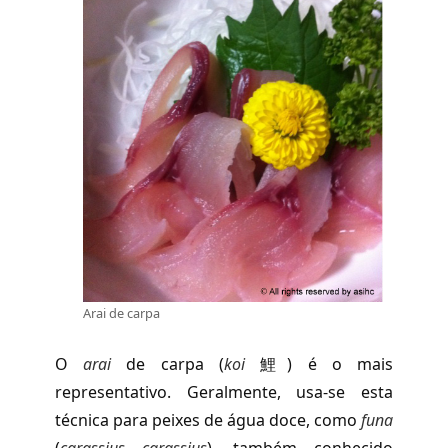
Arai de carpa
O
arai
de carpa (
koi
鯉) é o mais
representativo. Geralmente, usa-se esta
técnica para peixes de água doce, como
funa
(
carassius carassius
), também conhecido