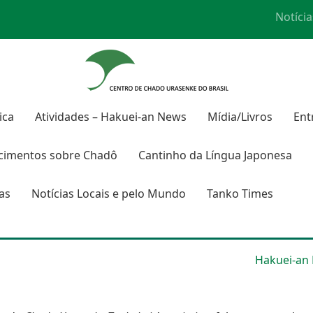
Notícia
ica
Atividades – Hakuei-an News
Mídia/Livros
Ent
cimentos sobre
Chadô
Cantinho da Língua Japonesa
ras
Notícias Locais e pelo Mundo
Tanko Times
Hakuei-an