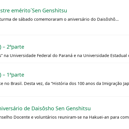
estre emérito´Sen Genshitsu
a turma de sábado comemoraram o aniversário do Daisôshô…
) – 2ªparte
s” na Universidade Federal do Paraná e na Universidade Estadual
) – 1ªparte
 no Brasil. Desta vez, da “História dos 100 anos da Imigração Ja
aniversário de Daisôsho Sen Genshitsu
nselho Docente e voluntários reuniram-se na Hakuei-an para com