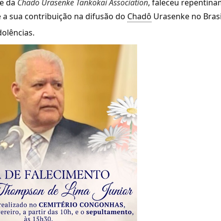
te da
Chado Urasenke Tankokai Association
, faleceu repentin
e a sua contribuição na difusão do
Chadô
Urasenke no Brasi
olências.