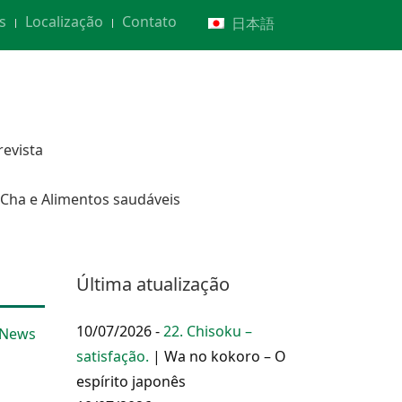
s
Localização
Contato
日本語
revista
Cha e Alimentos saudáveis
Última atualização
10/07/2026 -
22. Chisoku –
 News
satisfação.
| Wa no kokoro – O
espírito japonês