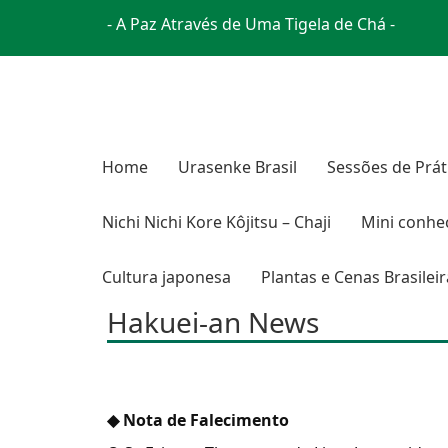
- A Paz Através de Uma Tigela de Chá -
Home
Urasenke Brasil
Sessões de Prát
Nichi Nichi Kore Kôjitsu – Chaji
Mini conhe
Cultura japonesa
Plantas e Cenas Brasilei
Hakuei-an News
◆ Nota de Falecimento