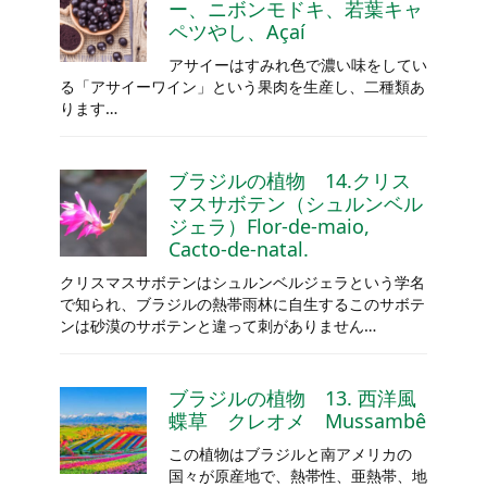
ー、ニボンモドキ、若葉キャ
ペツやし、Açaí
アサイーはすみれ色で濃い味をしてい
る「アサイーワイン」という果肉を生産し、二種類あ
ります…
ブラジルの植物 14.クリス
マスサボテン（シュルンベル
ジェラ）Flor-de-maio,
Cacto-de-natal.
クリスマスサボテンはシュルンベルジェラという学名
で知られ、ブラジルの熱帯雨林に自生するこのサボテ
ンは砂漠のサボテンと違って刺がありません…
ブラジルの植物 13. 西洋風
蝶草 クレオメ Mussambê
この植物はブラジルと南アメリカの
国々が原産地で、熱帯性、亜熱帯、地