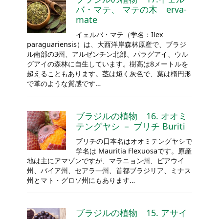
バ・マテ、 マテの木 erva-
mate
イェルバ・マテ（学名：Ilex
paraguariensis）は、大西洋岸森林原産で、ブラジ
ル南部の3州、アルゼンチン北部、パラグアイ、ウル
グアイの森林に自生しています。樹高は8メートルを
超えることもあります。茎は短く灰色で、葉は楕円形
で革のような質感です…
ブラジルの植物 16. オオミ
テングヤシ － ブリチ Buriti
ブリチの日本名はオオミテングヤシで
学名は Mauritia Flexuosaです。原産
地は主にアマゾンですが、マラニョン州、ピアウイ
州、バイア州、セアラ―州、首都ブラジリア、ミナス
州とマト・グロソ州にもあります…
ブラジルの植物 15. アサイ