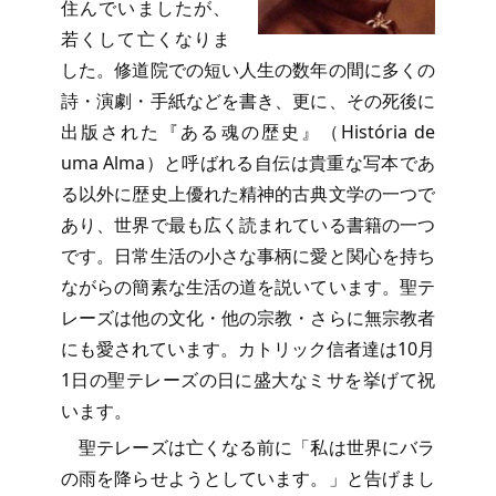
住んでいましたが、
若くして亡くなりま
した。修道院での短い人生の数年の間に多くの
詩・演劇・手紙などを書き、更に、その死後に
出版された『ある魂の歴史』（História de
uma Alma）と呼ばれる自伝は貴重な写本であ
る以外に歴史上優れた精神的古典文学の一つで
あり、世界で最も広く読まれている書籍の一つ
です。日常生活の小さな事柄に愛と関心を持ち
ながらの簡素な生活の道を説いています。聖テ
レーズは他の文化・他の宗教・さらに無宗教者
にも愛されています。カトリック信者達は10月
1日の聖テレーズの日に盛大なミサを挙げて祝
います。
聖テレーズは亡くなる前に「私は世界にバラ
の雨を降らせようとしています。」と告げまし