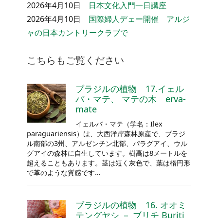
2026年4月10日
日本文化入門一日講座
2026年4月10日
国際婦人デェー開催 アルジ
ャの日本カントリークラブで
こちらもご覧ください
ブラジルの植物 17.イェル
バ・マテ、 マテの木 erva-
mate
イェルバ・マテ（学名：Ilex
paraguariensis）は、大西洋岸森林原産で、ブラジ
ル南部の3州、アルゼンチン北部、パラグアイ、ウル
グアイの森林に自生しています。樹高は8メートルを
超えることもあります。茎は短く灰色で、葉は楕円形
で革のような質感です…
ブラジルの植物 16. オオミ
テングヤシ － ブリチ Buriti