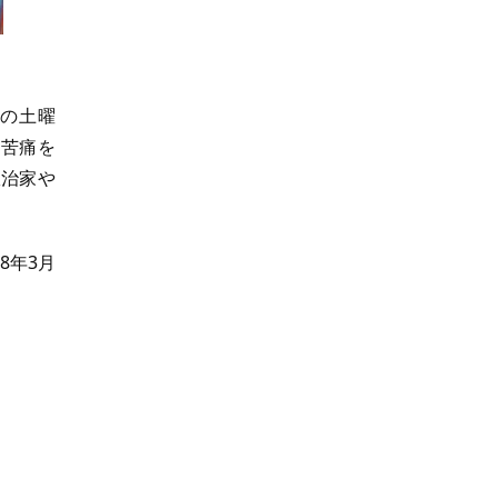
の土曜
に苦痛を
政治家や
18年3月