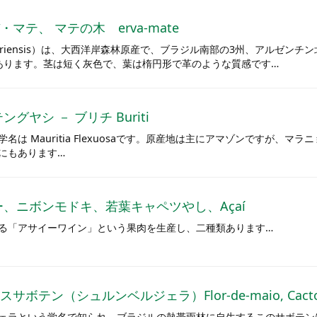
マテ、 マテの木 erva-mate
aguariensis）は、大西洋岸森林原産で、ブラジル南部の3州、アルゼ
あります。茎は短く灰色で、葉は楕円形で革のような質感です…
グヤシ － ブリチ Buriti
は Mauritia Flexuosaです。原産地は主にアマゾンですが、
にもあります…
ー、ニボンモドキ、若葉キャペツやし、Açaí
る「アサイーワイン」という果肉を生産し、二種類あります…
テン（シュルンベルジェラ）Flor-de-maio, Cacto-de
ェラという学名で知られ、ブラジルの熱帯雨林に自生するこのサボテン