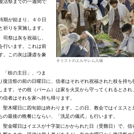
復活祭までの一週間で
時期が始まり、４０日
と祈りを実施します。
、司祭は灰を祝福し、
を行います。これは前
す。この灰は謙虚を象
キリストのエルサレム入城
「枝の主日」、つま
り復活祭の前の日曜日に、信者はそれぞれ祝福された枝を持ち
します。その枝（パーム）は家を火災から守ってくれるとされ
の信者はそれを家へ持ち帰ります。
聖木曜日に四旬節は終わります。この日、教会ではイエスと
ちの最後の晩餐にならい、「洗足の儀式」も行います。
聖金曜日はイエスが十字架にかかられた日（受難日）で、信