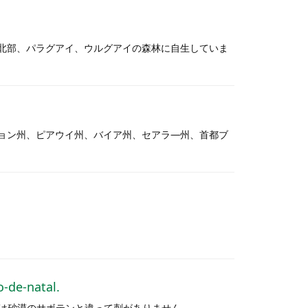
ンチン北部、パラグアイ、ウルグアイの森林に自生していま
マラニョン州、ピアウイ州、バイア州、セアラ―州、首都ブ
-natal.
は砂漠のサボテンと違って刺がありません…