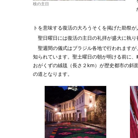
枝の主日
トを意味する復活の大ろうそくを掲げた助祭が
聖日曜日には復活の主日の礼拝が盛大に執り
聖週間の儀式はブラジル各地で行われますが
知られています。聖土曜日の朝が明ける前に、
おがくずの絨毯（長さ２km）が歴史都市の斜
の道となります。