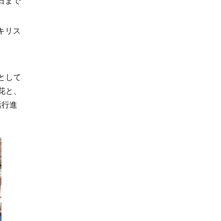
日まで
キリス
として
花と、
活行進