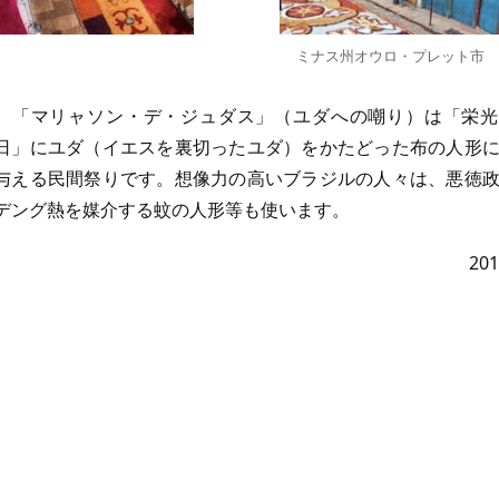
ミナス州オウロ・プレット市
「マリャソン・デ・ジュダス」（ユダへの嘲り）は「栄光
日」にユダ（イエスを裏切ったユダ）をかたどった布の人形
与える民間祭りです。想像力の高いブラジルの人々は、悪徳
デング熱を媒介する蚊の人形等も使います。
20