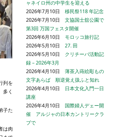
ャネイロ州の中学生を迎える
2026年7月10日
移民祭118 年記念
2026年7月10日
文協国士舘公園で
第3回 万国フェスタ開催
2026年6月10日
モロッコ旅行記
2026年5月10日
27. 田
2026年5月10日
クリチーバ活動記
録 – 2026年3月
2026年4月10日
薄茶入蒔絵彫もの
文字あらば 順逆覚え扱ふと知れ
行列を
2026年4月10日
日本文化入門一日
、多く
講座
2026年4月10日
国際婦人デェー開
弟子た
催 アルジャの日本カントリークラ
ブで
者は肉