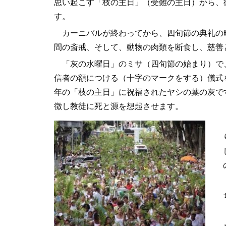
思い起こす「枝の主日」（受難の主日）から、
す。
カーニバルが終わってから、四旬節の典礼の
間の斎戒、そして、動物の肉類を断食し、慈善
「灰の水曜日」のミサ（四旬節の始まり）で
信者の額につける（十字のマークをする）儀式
年の「枝の主日」に祝福されたヤシの葉の灰で
徴し教徒に死と源を想起させます。