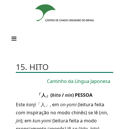
15. HITO
Cantinho da Língua Japonesa
「人」(
hito
/
nin
) PESSOA
Este
kanji
「人」, em
on-yomi
(leitura feita
com inspiração no modo chinês) se lê (
nin
,
jin
); em
kun-yomi
(leitura feita a modo
propriamente japonês) lê-se (
hito
,
bito
).