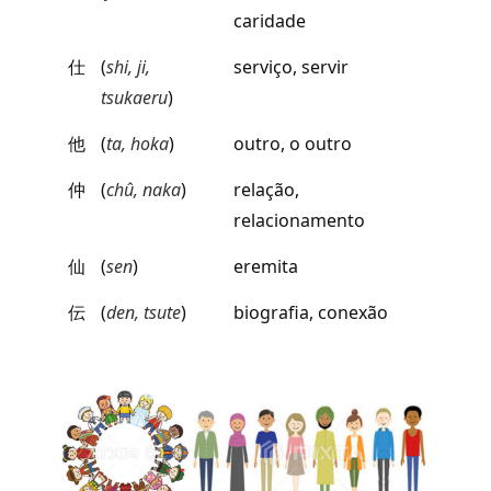
caridade
仕
(
shi, ji,
serviço, servir
tsukaeru
)
他
(
ta, hoka
)
outro, o outro
仲
(
chû, naka
)
relação,
relacionamento
仙
(
sen
)
eremita
伝
(
den, tsute
)
biografia, conexão