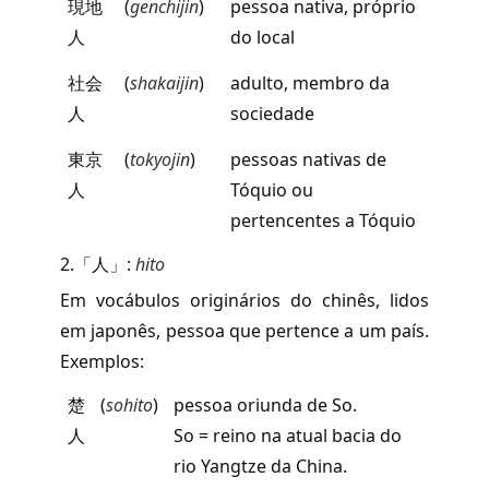
現地
(
genchijin
)
pessoa nativa, próprio
人
do local
社会
(
shakaijin
)
adulto, membro da
人
sociedade
東京
(
tokyojin
)
pessoas nativas de
人
Tóquio ou
pertencentes a Tóquio
2.「人」:
hito
Em vocábulos originários do chinês, lidos
em japonês, pessoa que pertence a um país.
Exemplos:
楚
(
sohito
)
pessoa oriunda de So.
人
So = reino na atual bacia do
rio Yangtze da China.