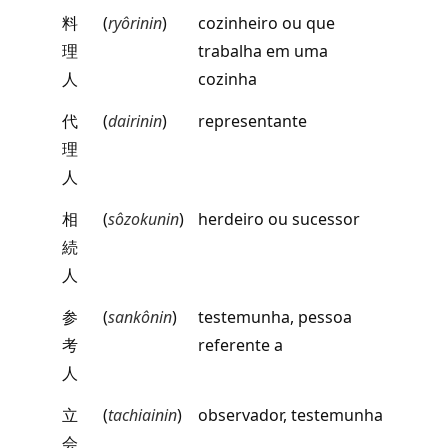
料
(
ryôrinin
)
cozinheiro ou que
理
trabalha em uma
人
cozinha
代
(
dairinin
)
representante
理
人
相
(
sôzokunin
)
herdeiro ou sucessor
続
人
参
(
sankônin
)
testemunha, pessoa
考
referente a
人
立
(
tachiainin
)
observador, testemunha
会