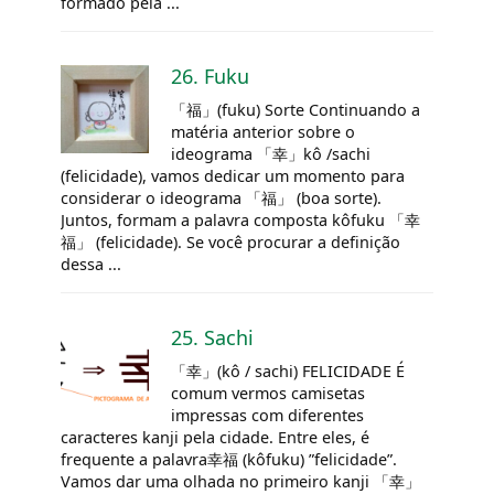
formado pela ...
26. Fuku
「福」(fuku) Sorte Continuando a
matéria anterior sobre o
ideograma 「幸」kô /sachi
(felicidade), vamos dedicar um momento para
considerar o ideograma 「福」 (boa sorte).
Juntos, formam a palavra composta kôfuku 「幸
福」 (felicidade). Se você procurar a definição
dessa ...
25. Sachi
「幸」(kô / sachi) FELICIDADE É
comum vermos camisetas
impressas com diferentes
caracteres kanji pela cidade. Entre eles, é
frequente a palavra幸福 (kôfuku) ”felicidade”.
Vamos dar uma olhada no primeiro kanji 「幸」