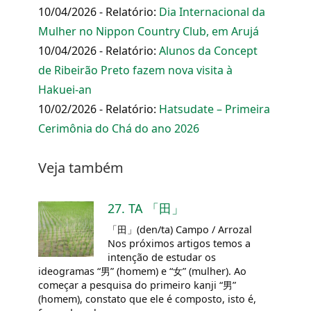
10/04/2026 - Relatório:
Dia Internacional da
Mulher no Nippon Country Club, em Arujá
10/04/2026 - Relatório:
Alunos da Concept
de Ribeirão Preto fazem nova visita à
Hakuei-an
10/02/2026 - Relatório:
Hatsudate – Primeira
Cerimônia do Chá do ano 2026
Veja também
27. TA 「田」
「田」(den/ta) Campo / Arrozal
Nos próximos artigos temos a
intenção de estudar os
ideogramas “男” (homem) e “女” (mulher). Ao
começar a pesquisa do primeiro kanji “男”
(homem), constato que ele é composto, isto é,