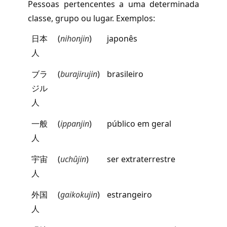
Pessoas pertencentes a uma determinada
classe, grupo ou lugar. Exemplos:
日本
(
nihonjin
)
japonês
人
ブラ
(
burajirujin
)
brasileiro
ジル
人
一般
(
ippanjin
)
público em geral
人
宇宙
(
uchûjin
)
ser extraterrestre
人
外国
(
gaikokujin
)
estrangeiro
人