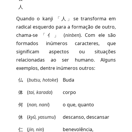
人
Quando o kanji 「人」se transforma em
radical esquerdo para a formação de outro,
chama-se 「亻」 (
ninben
). Com ele são
formados inúmeros caracteres, que
significam aspectos ou situações
relacionadas ao ser humano. Alguns
exemplos, dentre inúmeros outros:
仏
(
butsu, hotoke
)
Buda
体
(
tai, karada
)
corpo
何
(
nan, nani
)
o que, quanto
休
(
kyû, yasumu
)
descanso, descansar
仁
(
jin, nin
)
benevolência,