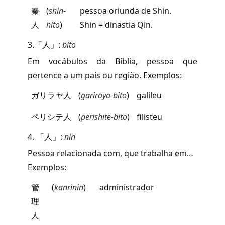
秦
(
shin-
pessoa oriunda de Shin.
人
hito
)
Shin = dinastia Qin.
3.「人」:
bito
Em vocábulos da Bíblia, pessoa que
pertence a um país ou região. Exemplos:
ガリラヤ人
(
gariraya-bito
)
galileu
ペリシテ人
(
perishite-bito
)
filisteu
4. 「人」:
nin
Pessoa relacionada com, que trabalha em…
Exemplos:
管
(
kanrinin
)
administrador
理
人