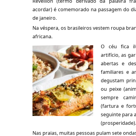
Réveillon (termo derivado da palavra fran
acordar) é comemorado na passagem do dia
de janeiro.
Na véspera, os brasileiros vestem roupa bra
africana.
O céu fica 
artifício, as 
abertas e des
familiares e 
degustam prin
ou peixe (ani
sempre camin
(fartura e fo
seguinte para a
(prosperidade)
Nas praias, muitas pessoas pulam sete ondas