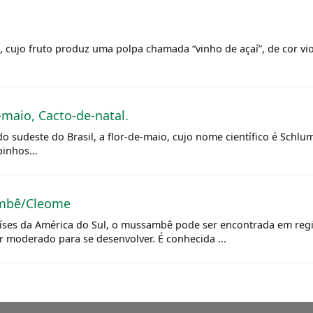
, cujo fruto produz uma polpa chamada “vinho de açaí”, de cor vio
e-maio, Cacto-de-natal.
do sudeste do Brasil, a flor-de-maio, cujo nome científico é Schl
spinhos…
ambê/Cleome
países da América do Sul, o mussambê pode ser encontrada em regi
r moderado para se desenvolver. É conhecida ...