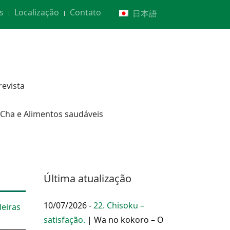
s
Localização
Contato
日本語
revista
Cha e Alimentos saudáveis
Última atualização
10/07/2026 -
22. Chisoku –
leiras
satisfação.
| Wa no kokoro – O