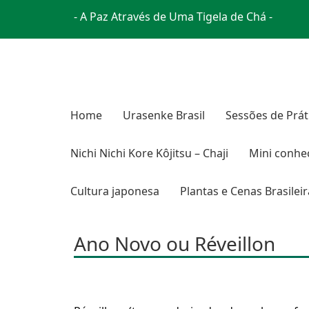
- A Paz Através de Uma Tigela de Chá -
Home
Urasenke Brasil
Sessões de Prát
Nichi Nichi Kore Kôjitsu – Chaji
Mini conhe
Cultura japonesa
Plantas e Cenas Brasilei
Ano Novo ou Réveillon