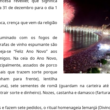
cesa réveiller, que significa
 31 de dezembro para o dia 1
nca, crença que vem da religião
iluminado com os fogos de
garrafas de vinho espumante são
eja-se “Feliz Ano Novo” aos
amigos. Na ceia do Ano Novo,
cipalmente, assados de porco
mais que trazem sorte porque
ham para frente), lentilha
rtuna), sete sementes de romã (guardam na carteira até
trair sorte e dinheiro). Nozes, castanha e damasco (fartura
.
 e fazem sete pedidos, o ritual homenageia Iemanjá (Divi