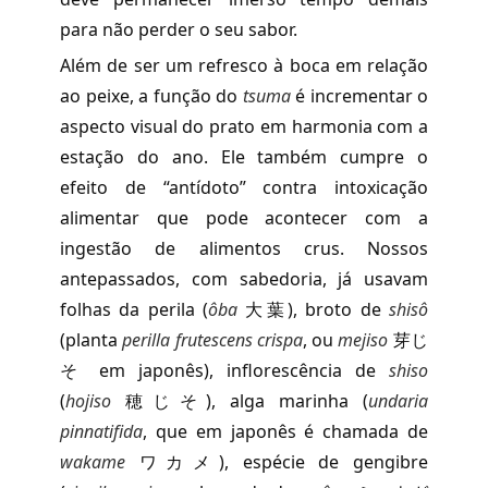
para não perder o seu sabor.
Além de ser um refresco à boca em relação
ao peixe, a função do
tsuma
é incrementar o
aspecto visual do prato em harmonia com a
estação do ano. Ele também cumpre o
efeito de “antídoto” contra intoxicação
alimentar que pode acontecer com a
ingestão de alimentos crus. Nossos
antepassados, com sabedoria, já usavam
folhas da perila (
ôba
大葉), broto de
shisô
(planta
perilla frutescens crispa
, ou
mejiso
芽じ
そ em japonês), inflorescência de
shiso
(
hojiso
穂じそ), alga marinha (
undaria
pinnatifida
, que em japonês é chamada de
wakame
ワカメ), espécie de gengibre