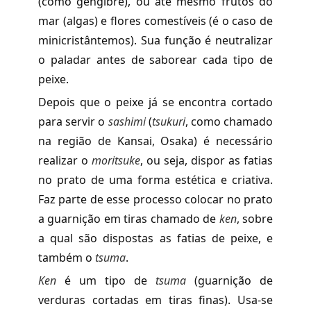
(como gengibre), ou até mesmo frutos do
mar (algas) e flores comestíveis (é o caso de
minicristântemos). Sua função é neutralizar
o paladar antes de saborear cada tipo de
peixe.
Depois que o peixe já se encontra cortado
para servir o
sashimi
(
tsukuri
, como chamado
na região de Kansai, Osaka) é necessário
realizar o
moritsuke
, ou seja, dispor as fatias
no prato de uma forma estética e criativa.
Faz parte de esse processo colocar no prato
a guarnição em tiras chamado de
ken
, sobre
a qual são dispostas as fatias de peixe, e
também o
tsuma
.
Ken
é um tipo de
tsuma
(guarnição de
verduras cortadas em tiras finas). Usa-se