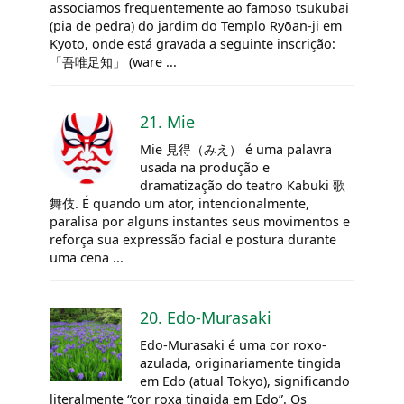
associamos frequentemente ao famoso tsukubai
(pia de pedra) do jardim do Templo Ryōan-ji em
Kyoto, onde está gravada a seguinte inscrição:
「吾唯足知」 (ware ...
21. Mie
Mie 見得（みえ） é uma palavra
usada na produção e
dramatização do teatro Kabuki 歌
舞伎. É quando um ator, intencionalmente,
paralisa por alguns instantes seus movimentos e
reforça sua expressão facial e postura durante
uma cena ...
20. Edo-Murasaki
Edo-Murasaki é uma cor roxo-
azulada, originariamente tingida
em Edo (atual Tokyo), significando
literalmente “cor roxa tingida em Edo”. Os