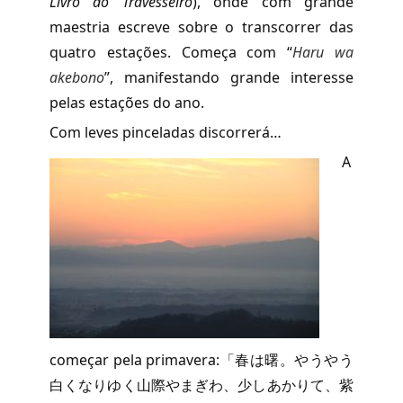
Livro do Travesseiro
), onde com grande
maestria escreve sobre o transcorrer das
quatro estações. Começa com “
Haru wa
akebono
”, manifestando grande interesse
pelas estações do ano.
Com leves pinceladas discorrerá…
A
começar pela primavera:「春は曙。やうやう
白くなりゆく山際やまぎわ、少しあかりて、紫