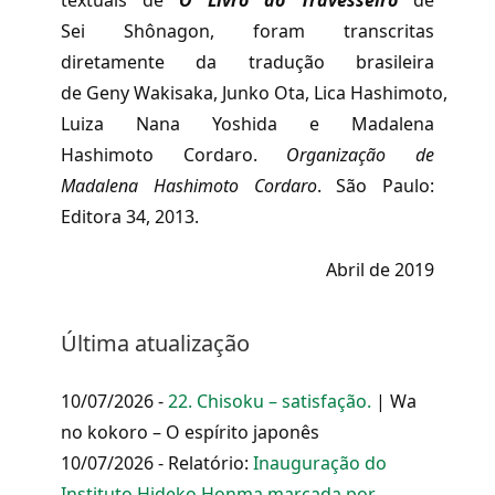
textuais de
O Livro do Travesseiro
de
Sei Shônagon, foram transcritas
diretamente da tradução brasileira
de Geny Wakisaka, Junko Ota, Lica Hashimoto,
Luiza Nana Yoshida e Madalena
Hashimoto Cordaro.
Organização de
Madalena Hashimoto Cordaro
. São Paulo:
Editora 34, 2013.
Abril de 2019
Última atualização
10/07/2026 -
22. Chisoku – satisfação.
| Wa
no kokoro – O espírito japonês
10/07/2026 - Relatório:
Inauguração do
Instituto Hideko Honma marcada por