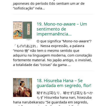
japoneses do
período Edo
sentiam um ar de
“sofisticação” nela…
19. Mono-no-aware – Um
sentimento de
impermanência…
O que significa “Mono-no-aware“?
「もののあはれ」 Nessa expressão, a palavra
“mono 物” não tem o mesmo sentido que
adquiriu na linguagem moderna, com conotação
fortemente material. No Japão antigo, o invisível,
a totalidade das “coisas” da gama ...
18. Hisureba Hana – Se
guardada em segredo, flor!
秘すれば花なり、秘せずば花なるべか
らず Hisureba hana nari, hisezuba
hana narubekarazu “Se guardada em segredo,