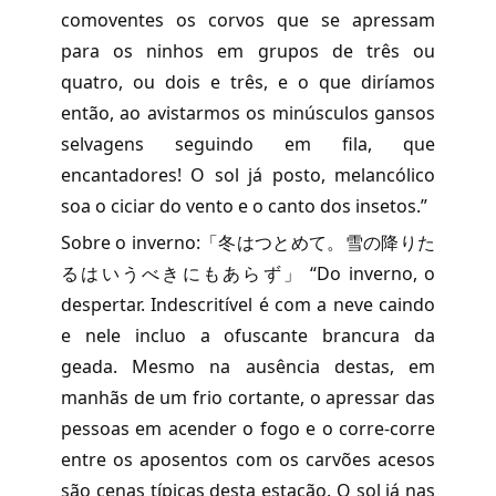
comoventes os corvos que se apressam
para os ninhos em grupos de três ou
quatro, ou dois e três, e o que diríamos
então, ao avistarmos os minúsculos gansos
selvagens seguindo em fila, que
encantadores! O sol já posto, melancólico
soa o ciciar do vento e o canto dos insetos.”
Sobre o inverno:「冬はつとめて。雪の降りた
るはいうべきにもあらず」 “Do inverno, o
despertar. Indescritível é com a neve caindo
e nele incluo a ofuscante brancura da
geada. Mesmo na ausência destas, em
manhãs de um frio cortante, o apressar das
pessoas em acender o fogo e o corre-corre
entre os aposentos com os carvões acesos
são cenas típicas desta estação. O sol já nas