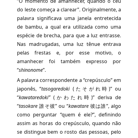
“O momento de amanhecer, quando o céu
do leste começa a clarear”. Originalmente, a
palavra significava uma janela entretecida
de bambu, a qual era utilizada como uma
espécie de brecha, para que a luz entrasse.
Nas madrugadas, uma luz tênue entrava
pelas frestas e, por esse motivo, o
amanhecer foi também expresso por
“
shinonome
”.
A palavra correspondente a “crepúsculo” em
japonês, “
tasogaredoki
(たそがれ時)” ou
“
kawataredoki”
(かわたれ時)” deriva de
“
tasokare
誰そ彼” ou “
kawatare
彼は誰”, algo
como perguntar “quem é ele?”, definindo
assim as horas do crepúsculo, quando não
se distingue bem o rosto das pessoas, pelo