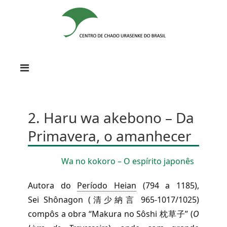
2. Haru wa akebono – Da
Primavera, o amanhecer
Wa no kokoro – O espírito japonês
Autora do
Período Heian
(794 a 1185),
Sei Shônagon (清少納言 965-1017/1025)
compôs a obra “Makura no Sôshi 枕草子” (
O