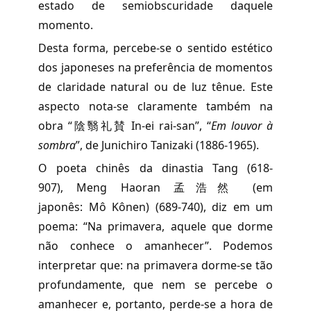
estado de semiobscuridade daquele
momento.
Desta forma, percebe-se o sentido estético
dos japoneses na preferência de momentos
de claridade natural ou de luz tênue. Este
aspecto nota-se claramente também na
obra “陰翳礼賛 In-ei rai-san”, “
Em louvor à
sombra
”, de Junichiro Tanizaki (1886-1965).
O poeta chinês da dinastia Tang (618-
907), Meng Haoran 孟浩然 (em
japonês: Mô Kônen) (689-740), diz em um
poema: “Na primavera, aquele que dorme
não conhece o amanhecer”. Podemos
interpretar que: na primavera dorme-se tão
profundamente, que nem se percebe o
amanhecer e, portanto, perde-se a hora de