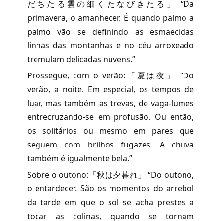
だちたる雲の細くたなびきたる」 “Da
primavera, o amanhecer. É quando palmo a
palmo vão se definindo as esmaecidas
linhas das montanhas e no céu arroxeado
tremulam delicadas nuvens.”
Prossegue, com o verão:「夏は夜」 “Do
verão, a noite. Em especial, os tempos de
luar, mas também as trevas, de vaga-lumes
entrecruzando-se em profusão. Ou então,
os solitários ou mesmo em pares que
seguem com brilhos fugazes. A chuva
também é igualmente bela.”
Sobre o outono:「秋は夕暮れ」 “Do outono,
o entardecer. São os momentos do arrebol
da tarde em que o sol se acha prestes a
tocar as colinas, quando se tornam