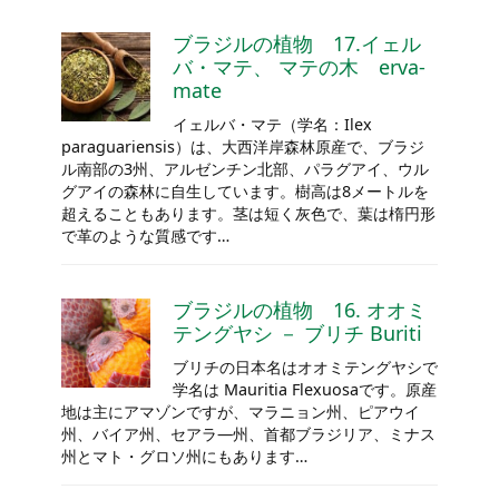
ブラジルの植物 17.イェル
バ・マテ、 マテの木 erva-
mate
イェルバ・マテ（学名：Ilex
paraguariensis）は、大西洋岸森林原産で、ブラジ
ル南部の3州、アルゼンチン北部、パラグアイ、ウル
グアイの森林に自生しています。樹高は8メートルを
超えることもあります。茎は短く灰色で、葉は楕円形
で革のような質感です…
ブラジルの植物 16. オオミ
テングヤシ － ブリチ Buriti
ブリチの日本名はオオミテングヤシで
学名は Mauritia Flexuosaです。原産
地は主にアマゾンですが、マラニョン州、ピアウイ
州、バイア州、セアラ―州、首都ブラジリア、ミナス
州とマト・グロソ州にもあります…